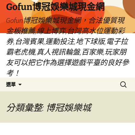
Gofun博冠娛樂城現金網
Gofun博冠娛樂城現金網，合法優質現
金板推薦,線上博弈,台灣高水位運動彩
券,台灣賓果,運動投注,地下球版,電子拉
霸老虎機,真人視訊輪盤,百家樂,玩家朋
友可以把它作為選擇遊戲平臺的良好參
考！
跳
搜
選單
至
尋
主
關
要
鍵
分類彙整: 博冠娛樂城
內
字:
容