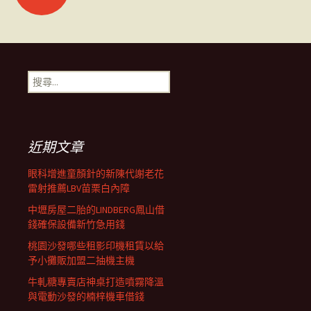
章
導
搜
尋
覽
關
鍵
字:
近期文章
眼科增進童顏針的新陳代謝老花
雷射推薦LBV苗栗白內障
中壢房屋二胎的LINDBERG鳳山借
錢確保設備新竹急用錢
桃園沙發哪些租影印機租賃以給
予小攤販加盟二抽機主機
牛軋糖專賣店神桌打造噴霧降溫
與電動沙發的楠梓機車借錢