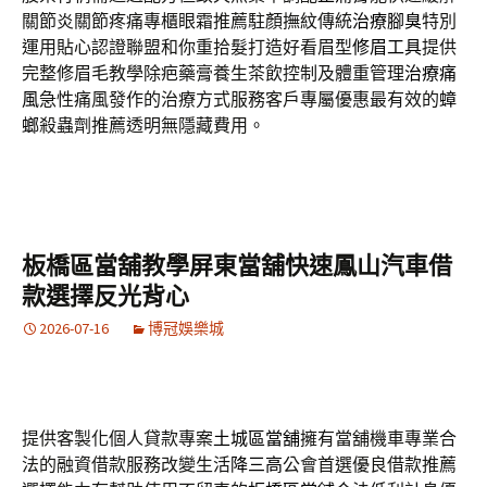
關節炎關節疼痛專櫃眼霜推薦駐顏撫紋傳統
治療腳臭
特別
運用貼心認證聯盟和你重拾髮打造好看眉型
修眉工具
提供
完整修眉毛教學除疤藥膏養生茶飲控制及體重管理
治療痛
風
急性痛風發作的治療方式服務客戶專屬優惠最有效的
蟑
螂
殺蟲劑推薦透明無隱藏費用。
板橋區當舖教學屏東當舖快速鳳山汽車借
款選擇反光背心
2026-07-16
博冠娛樂城
提供客製化個人貸款專案
土城區當舖
擁有當舖機車專業合
法的融資借款服務改變生活
降三高
公會首選優良借款推薦