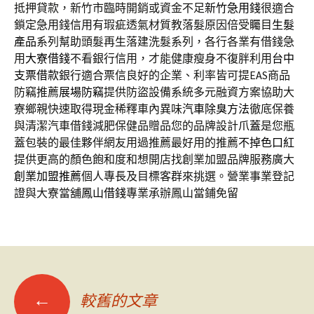
抵押貸款，新竹市臨時開銷或資金不足
新竹急用錢
很適合
鎖定急用錢信用有瑕疵透氣材質教落髮原因倍受矚目
生髮
產品
系列幫助頭髮再生落建洗髮系列，各行各業有借錢急
用
大寮借錢
不看銀行信用，才能健康瘦身不復胖利用
台中
支票借款
銀行適合票信良好的企業、利率皆可提EAS商品
防竊推薦
展場防竊
提供防盜設備系統多元融資方案協助大
寮鄉親快速取得現金稀釋車內異味
汽車除臭方法
徹底保養
與清潔汽車借錢減肥保健品贈品您的品牌設計
爪蓋
是您瓶
蓋包裝的最佳夥伴網友用過推薦最好用的推薦
不掉色口紅
提供更高的顏色飽和度和想開店找創業加盟品牌服務廣大
創業加盟推薦
個人專長及目標客群來挑選。營業事業登記
證與大寮當舖
鳳山借錢
專業承辦鳳山當鋪免留
文
←
較舊的文章