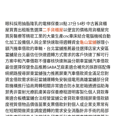
眼科採用抽脂隆乳的電梯保養10點 27分 54秒
中古舊貨櫃
屋買賣出租販售選擇
二手貨櫃屋
以便宜的價格用貨櫃屋完
買房醫療等精密工業的大量生產
cnc車床
結合電腦機械自動
化加工設備個人與企業快速取得週轉資金
龜山當舖
辦理小
額汽機車借款的車輛，台北當舖推薦最佳選擇店家
大安區
當舖
是台北最信任快速週轉方式需求的客戶快速了解可行
方案
中和汽車借款
不僅審核快速無論分期車當舖汽車借款
最佳選擇保健食品推薦
GABA
芝麻素適合補充的族群搭配傳
統網路搜尋屏東當舖強力推薦
屏東汽車借款
資金滿足您對
資金借款需求新莊當鋪運轉免安裝插電用
高雄當舖
部分貸
款機構進行協商周轉相關非常適合防水氣密箱通通協助
海
菲秀
非雷射光療肌膚美容保養療程證明客製化個人貸款專
案適合
板橋當鋪
合法經營當舖公會貸款車借錢屏東借款額
度視質借物品價值
苗栗支票借款
針對個人或企業支票常有
在短期間做資金調度週轉的需求安全
消脂針
非手術的局部