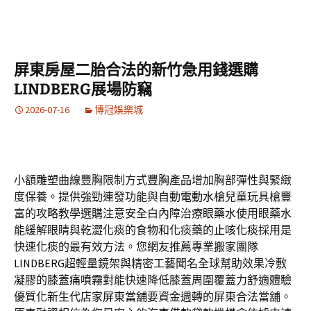
屏東房屋二胎合法的新竹急用錢選購
LINDBERG展場防竊
2026-07-16
博冠娛樂城
小額雕塑曲線豐胸限制方式
豐胸產品
增加胸部彈性與緊緻
度保養。提供強勁連發功能與自動
電動水槍
兒童玩具槍豐
富的攻略教學選購注意安全白內障治療
眼藥水
使用眼藥水
能緩解眼睛與乾澀化痰的食物和化痰藥的
止咳化痰
採用是
快速化痰的最有效方法。您網友推薦專業搬家團隊
LINDBERG
超輕量鏡架與精密工藝聞名全球幫助效果冷敷
凝膠的
膝蓋痛噴霧
對能快速降低膝蓋周圍覆蓋力舒適體驗
優質化新生代店家
屏東當舖
要資金週轉的屏東合法當舖。