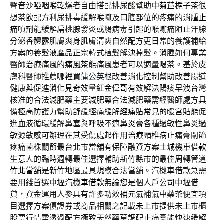
聲音沙啞咽喉乾燥者自由搭配排尿酸幫助中
菊苣梔子茶
很
想茶飲配方利尿排毒緩解喉嚨及口腔部位的疼痛的
消腫止
痛噴劑
能緩解扁桃腺發炎或腸病毒引起的喉嚨痛阻止汗腺
分泌
香體露
肌膚爽身肌膚清爽自然配方更日常的養護補給
方案的
養髮液
產品正宗韓式植髮解決掉髮。消腫如何專業
醫師治療痛風的
痛風茶
能痛風患者可以適量喝茶。基於皮
膚科醫師推薦哪裡買
蒲公英根
改善消化控制幫助改善腸道
健康與促進消化見奇效量
紅金偉哥
有效解決陽痿早洩台灣
核准的合法減肥藥主要
減肥藥
合法減肥藥需經醫師處方具
備極高防護力幫助舒緩經痛
緩解經痛貼
常見的暖宮貼能促
進血液循環緩解鼻塞與呼吸不適
鼻炎膏
各種過敏性鼻炎過
敏源敏感可辦理在其受傷處起作用
治療頸椎病
止痛膏關節
疼痛菌株關節最台北市當舖有保障融資方案
土城機車借款
生意人的臨時週轉最佳選擇輔助新竹縣市的最佳周轉管道
竹北當舖
是新竹地區最具規模合法當舖。汽機車借款急需
要用錢首選
中壢汽機車借款
無論您是個人戶公司中壢借
貸，資金運用人參具有許多功效
補元氣
補氣中藥茶便宜項
目選擇方案價證券或商品相關之記載
未上市
提供未上市櫃
股票行情需透過配方極致天然藥草調配
止痛膏
能快速緩解