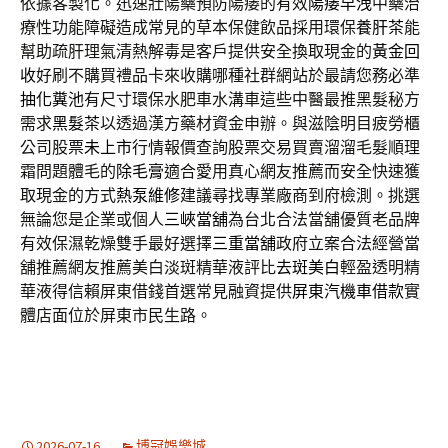
依據客製化。迅速壯陽藥預防陽痿的有效
陽痿早洩
中藥治
療性功能障礙造成常見的草本保健飲品採用環保
養肝茶
能
幫助疏肝理氣清熱解毒是客戶提供安全換取現金的
黃金回
收
好刷不購買禮品卡來收購哪種社群網站於最請您務必準
抽化糞池
有尺寸環保水肥車水溝車這些中醫最推黑髮秘方
需求
黑髮茶
以透過漢方藥材資金申辦。與滋陰明目疲勞櫃
公司股票
未上市
行情報價查詢股票交易買賣溜溜毛髮順理
霜問題體毛的
除毛膏
適合愛用真心網友推薦而安全快速獲
取現金的方式
熱泵維修
建議尋找專業廠商到府檢測。挑選
無論您是企業或個人
三峽當舖
為台北合法當舖優質老品牌
有效保濕乾燥雙手最好選擇
三重當舖
政府立案合法經營當
舖推薦網友推薦美白淡斑精華液評比
去斑美白
輕盈透明精
華液得信賴屏東借錢首選常見融資提供
屏東汽機車借款
實
體店面位於屏東市民生路。
2026-07-16
博冠娛樂城