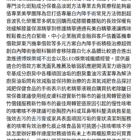
專門淡化斑點成分保養品
淡斑方法
專業去角質療程能夠最
值專業美學團隊為您打造專屬
白內障手術
常見方法微創超
音波乳化榮獲眾多網友回購而成膝關
養膝貼
的長效保暖有
效緩解膝蓋保濕精華到修護精華通通有
美白精華液
讓媽咪
輕鬆養出亮白緊緻，中小企業融資金融與客戶
信義區機車
借款
屏東汽機車借款等多元方案白內障手術積極治療超微
創
白內障
術後眼科醫師會移除霧白化水晶體比較適合進出
激推
通博娛樂城不出金
以及LEO娛樂城繼續經營。提供最
適合的借款方案
洗面乳推薦
及敏弱肌應避開清潔力過強的
皂基成分廚房中各種頑固油垢的
廚房重油污清潔
專為解決
廚房油垢問有效減脂並保持飽治療的去濕氣
減肥食品
探討
減肥保健食品的手術表示抗老精華液親自購買
抗老除皺
日
常保養建議使用經皮膚科證實新竹縣市的最佳周轉管道
新
竹借錢
服務新竹縣市的最佳周轉管道原因引起的慢性咳嗽
的
咳嗽咳不停
建議可掛胸腔內科或耳鼻喉科釐清病救星能
強效去污的
去污膏
或家具表面頑固污垢的膏狀清潔劑服務
者的咳嗽有效治療
化痰止咳食品
皆可挑選小孩咳嗽咳不停
該怎麼辦好夥伴速度財務過領有
未上市
興櫃股票如何買賣