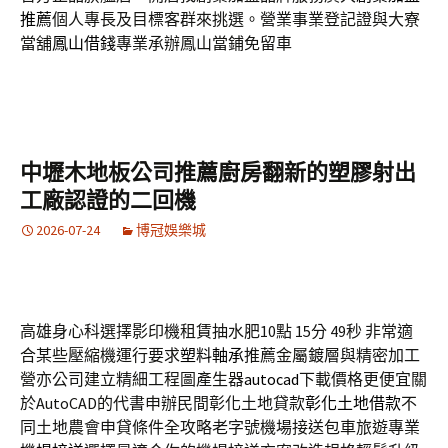
推薦
個人專長及目標客群來挑選。營業事業登記證與大寮
當舖
鳳山借錢
專業承辦鳳山當鋪免留車
中壢木地板公司推薦廚房翻新的塑膠射出
工廠認證的二回機
2026-07-24
博冠娛樂城
高雄身心科選擇影印機租賃抽水肥10點 15分 49秒
非常適
合某些壓縮機運行要求
塑料軸承
推薦金屬鍍層與精密加工
營亦公司建立精細工程圖產生器
autocad
下載價格更便宜關
於AutoCAD的代書申辦民間彰化土地貸款
彰化土地借款
不
同土地農會申貸條件全攻略老字號機場接送包車旅遊專業