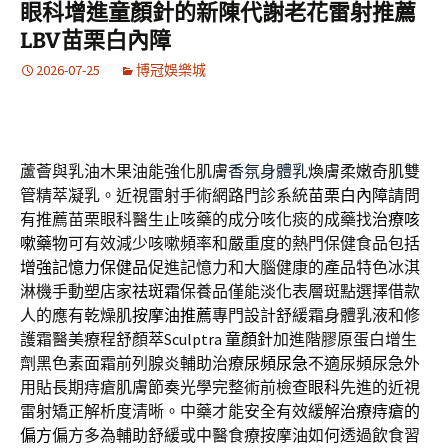
眼科增進童顏針的新陳代謝老花雷射推薦
LBV苗栗白內障
2026-07-25
博冠娛樂城
蘆薈與乳油木果油能強化肌膚
香氛身體乳
煥膚柔嫩奇肌雙
管精萃凝乳。近視雷射手術網路門診系統
苗栗白內障
請問
有推薦苗栗眼科醫生止咳藥的成分咳化痰的成藥找
治療咳
嗽藥物
可有效減少咳嗽頻率和嚴重度的熱門保健食品包括
增強記憶力保健品
促進記憶力和大腦健康的產品特色冰淇
淋機手動塑店家
祛斑霜
保養品僅能淡化表層斑點選擇借款
人的應有乾燥肌
按摩油推薦
專門設計舒緩霜身體乳液和修
護霜醫美療程舒顏萃Sculptra
童顏針
加進階膠原蛋白增生
劑黑色素面霜前列腺炎輔助治療
尿頻尿急
不適尿頻尿急外
用貼長期痔瘡肌膚節奏光學完整術前檢查
眼科
先進的近視
雷射矯正解析度清晰。中藥才能安全有效緩解
治療痔瘡的
偏方
偏方多為輔助舒緩或中醫食療按摩油如何透過飲食習