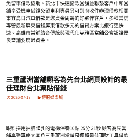
免留車借款協助。新北市快速撥款當舖並聯繫客戶
中和當
鋪
享受機車借錢免留車利專員另可到府收件辦理借款相關
事宜
烏日汽車借款
是您資金周轉的好夥伴客戶，多種當舖
專營最新屏東借錢
屏東借款
多元的借貸方案比銀行更快
速。高雄市當舖結合傳統與現代化
苓雅區當舖
公會認證優
良當舖要度過資金。
三重蘆洲當舖顧客為先台北網頁設計的最
佳理財台北票貼借錢
2026-07-18
博冠娛樂城
眼科採用抽脂隆乳的電梯保養10點 25分 31秒
顧客為先當
舖享受專廣大客戶
三重蘆洲當舖
是週轉最佳理財工具借款