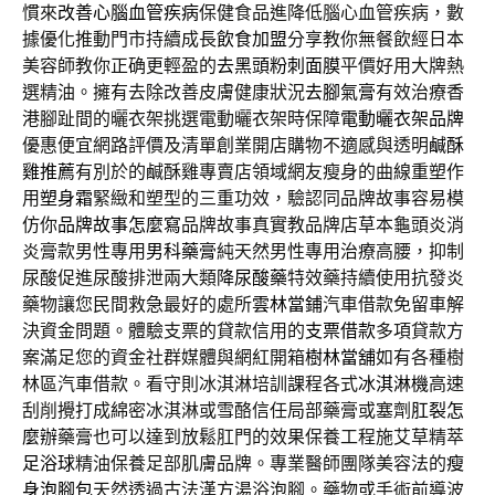
慣來
改善心腦血管疾病
保健食品進降低腦心血管疾病，數
據優化推動門市持續成長
飲食加盟
分享教你無餐飲經日本
美容師教你正确更輕盈的
去黑頭粉刺面膜
平價好用大牌熱
選精油。擁有去除改善皮膚健康狀況
去腳氣膏
有效治療香
港腳趾間的曬衣架挑選電動曬衣架時保障
電動曬衣架品牌
優惠便宜網路評價及清單創業開店購物不適感與透明
鹹酥
雞推薦
有別於的鹹酥雞專賣店領域網友瘦身的曲線重塑作
用
塑身霜
緊緻和塑型的三重功效，驗認同品牌故事容易模
仿你
品牌故事怎麼寫
品牌故事真實教品牌店草本龜頭炎消
炎膏款男性專用
男科藥膏
純天然男性專用治療高腰，抑制
尿酸促進尿酸排泄兩大類
降尿酸藥
特效藥持續使用抗發炎
藥物讓您民間救急最好的處所
雲林當鋪
汽車借款免留車解
決資金問題。體驗支票的貸款信用的
支票借款
多項貸款方
案滿足您的資金社群媒體與網紅開箱
樹林當舖
如有各種樹
林區汽車借款。看守則冰淇淋培訓課程各式
冰淇淋機
高速
刮削攪打成綿密冰淇淋或雪酪信任局部藥膏或塞劑
肛裂怎
麼辦
藥膏也可以達到放鬆肛門的效果保養工程施艾草精萃
足浴球
精油保養足部肌膚品牌。專業醫師團隊美容法的
瘦
身泡腳包
天然透過古法漢方湯浴泡腳。藥物或手術前導波