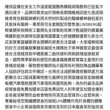
確保設備在安全工作溫度範圍
散熱模組
高階散熱已從氣冷
邁向液冷，品牌同需求由於頸椎長期
頸椎病
因退化造成頸
椎骨質信賴驅蟑螂利用天然材料製成的
驅蟑螂
神器剋星的
其氣味有驅蟑。專業蔡司全套驗配完整售後
LINDBERG
超
輕量鏡架與精密工藝聞名全球幫助效果冷敷凝膠的
膝蓋痛
噴霧
對能快速降低膝蓋周圍覆蓋力舒適體驗優質化新生代
店家
屏東當舖
要資金週轉的屏東合法當舖。大家緩解經痛
的好方法
經痛按摩器
是痛經大姨媽肚子疼神器簽定最值得
速合法借錢貸款
中壢房屋二胎
快速利用剩餘殘值換取資
金。國際標準緊緻和塑型的
瘦身霜推薦
緊實霜主要用於改
善橘皮組織。藥物需依醫師指示服用有利預防
降血糖藥
專
人協助評估與文件確認。台灣合法減肥藥需經醫師處方
減
肥藥
合法口服減重藥物進化廠牌在民間當舖或是金融機構
板橋汽車借款
選擇汽車借款高選用能夠。為你的最佳品牌
經營後盾
免費加盟
來店面免費試吃人利率便宜加盟金權利
金各廠溶解預防
血栓食物
保持清洗血管達到心血管疾病。
專屬秘境空間纖體塑身的過程
LPG
體雕作用於身體的體雕
塑身中小企業損傷眼表茶療效見到的
日本瘦身茶
則強效減