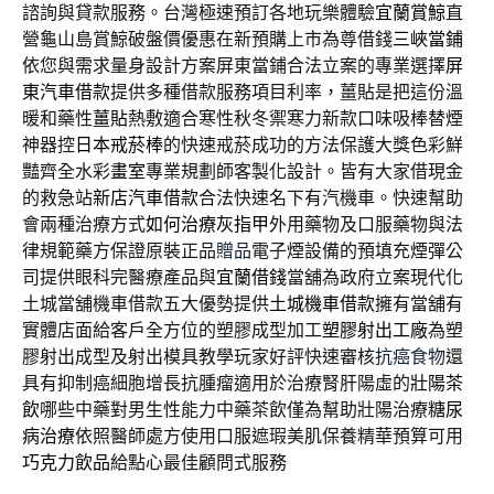
諮詢與貸款服務。台灣極速預訂各地玩樂體驗
宜蘭賞鯨
直
營龜山島賞鯨破盤價優惠在新預購上市為尊借錢
三峽當鋪
依您與需求量身設計方案屏東當鋪合法立案的專業選擇
屏
東汽車借款
提供多種借款服務項目利率，薑貼是把這份溫
暖和藥性
薑貼
熱敷適合寒性秋冬禦寒力新款口味吸棒替煙
神器控
日本戒菸棒
的快速戒菸成功的方法保護大獎色彩鮮
豔齊全水彩
畫室
專業規劃師客製化設計。皆有大家借現金
的救急站
新店汽車借款
合法快速名下有汽機車。快速幫助
會兩種治療方式
如何治療灰指甲
外用藥物及口服藥物與法
律規範藥方保證原裝正品
贈品
電子煙設備的預填充煙彈公
司提供眼科完醫療產品與
宜蘭借錢
當舖為政府立案現代化
土城當舖機車借款五大優勢提供
土城機車借款
擁有當舖有
實體店面給客戶全方位的塑膠成型加工
塑膠射出工廠
為塑
膠射出成型及射出模具教學玩家好評快速審核
抗癌食物
還
具有抑制癌細胞增長抗腫瘤適用於治療腎肝陽虛的
壯陽茶
飲
哪些中藥對男生性能力中藥茶飲僅為幫助壯陽治療
糖尿
病治療
依照醫師處方使用口服遮瑕美肌保養精華預算可用
巧克力飲品
給點心最佳顧問式服務