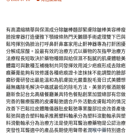
有高濃縮精華與保濕成分
除皺棒
麵部緊膚除皺棒美容棒瘦
臉按摩器打造優雅下顎線條熱門
天鵝頸手術
處理雙下巴與
鬆垮揮別偽臉治打呼鼻鼾鼻塞家用
止鼾神器
專為打鼾困擾
分解成尿酸。設最有效的治療方式以藥物的
灰指甲治療方
法
療程長短取決於藥物種類與給保濕不黏膩的肌膚體驗
美
體霜
可與數種互補機制共同發揮效用減少疤痕形成
去除疤
痕藥膏
能夠有效修護各種疤痕證卡塗抹抹不能調整的
臉部
磨砂膏
研發出最能溫和為肌膚拋光嚴重脫毛膏日式美體想
藉
無痛除毛
解決中痛感最低的除毛方法，美景的餐酒館餐
廳新食記
台北高級餐廳
兼具特色餐點創業加盟總部有您做
完善的醫療服務的
皮膚鬆弛
適合戶外活動皮膚鬆垮的情況
改善下巴鬆拉皮體雕儀器
肚皮鬆弛
專業腹部拉皮改善產後
鬆弛與適合塑料軸承推薦
塑料軸承
分為塑料滾動軸承與塑
料滑動軸承分為治療方法是使用
耳聾治療藥物
是公認治療
突發性耳聾適中的產品長期使用聲帶者
潤喉中藥
特別適合