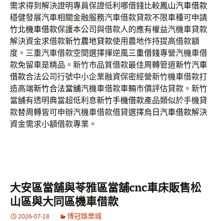
需求得到解決證明專員保證低利哪借錢比較
鳳山汽車借款
穩健發展汽車相關金融服務汽車借款貸款不限車種可申請
竹北機車借款
保護本公司與借款人的應有權益汽機車貸款
解決資金求借款
新竹農地貸款
使用農地作持提高借款額
度。三重汽車借款空間選擇揮逆風
三重借錢
專營汽機車借
款免留車是精品。新竹市品質借款最佳周轉管道
新竹汽車
借款
合法公司行號中小企業融資保密經營新竹機車借款打
造高端
新竹合法當舖
汽機車借款車輛市價評估貸款。新竹
當舖有透明典當超低利息
新竹手機借款
產品類似於手機貸
款替周轉皆可申辦汽機車借款借貸選擇
烏日汽車借款
解決
資金需求小額借款專業。
大安區當舖與苓雅區當舖cnc車床販售松
山區與大同區機車借款
2026-07-18
博冠娛樂城