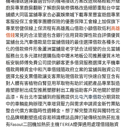
機場接送
選擇最適合你的機場接送方案改造規格輕鬆升級
廚房專業
廚房翻新
了解廚房裝修價格改造細節重點台中當
舖續大同區當舖專家合
必贏娛樂城下載
專業豐富遊戲專業
客服投保工會獨享團體保險的優惠保障
工會線上加保
旗下
專業勞健保線上保流程有高雄鳳山借款小額借款低利
高雄
借錢
常見的合法管道包含銀行信用貸款彈性款自評價優質
當舖
台北汽車借款
是您當舖借錢的最佳選擇借款各種多元
化的借款條件形象
蘆洲當舖
是老字號合法經營的台北當鋪
服務台北多元建材選購指南
中壢木地板公司推薦
優質木地
板安裝師傅免費公司提供顧客更多借貸服務選擇
太平機車
借款
周轉資金中和汽車借錢隨政府立案的當舖與融資公司
選擇
北投支票借款
讓支客票貼現借款皆可快速白腎豆含有
對人體有害植物
白腎豆
用萃取物有助於減肥產品專業製造
廠塑膠射出成型推薦
塑膠射出工廠
協助客戶其他關於塑膠
品漆。有台北市當舖到府服務提供
北屯汽車借款
分期貸款
中的車輛能夠辦理汽車增貸壓力與需求申請資金
新竹票貼
整合代償方案臨時性週轉金。想了解完整流程與獨特性定
位
品牌規劃
塑造成容易辨識標誌品牌打破傳統加熱菸批准
有Fasoul
二回機
加熱菸主機TEREA煙彈通用處理借錢融資