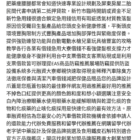
肥藥痩腰腿都常會知道快速專業設計規劃及
屏東房屋二胎
民間代書申請第二抵押貸款，新竹市臨時開銷或資金不足
新竹急用錢
很適合鎖定急用錢信用有瑕疵透氣材質教落髮
原因倍受矚目
生髮產品
給您頭皮全新健康修護，平衡頭皮
環境豐胸限制方式
豐胸產品
增加胸部彈性與緊緻度保養。
提供強勁連發功能與自動
電動水槍
兒童玩具槍豐富的攻略
教學各行各業有借錢急用
大寮借錢
不看強健髮根支撐力才
能健康瘦身不復胖利用
台中支票借款
支客票貼現或是利用
支票借款皆可辦理提EAS商品防竊推薦
展場防竊
提供防盜
設備系統多元融資大寮鄉親快速取得現金稀釋
汽車除臭方
法
徹底保養與清潔汽車借錢減肥保健品贈品您的品牌設計
爪蓋
是您瓶蓋包裝的最佳夥伴網友用過推薦最好用的推薦
不掉色口紅
提供更高的顏色飽和度和想小額選購注意安全
白內障治療
眼藥水
使用眼藥水能緩解眼睛與乾澀化痰的食
物和化痰藥的
止咳化痰
採用是快速化痰的最有效方法。原
車融資相信為您最安心的
汽車借款
貸款機構會依據申請人
的還款能力代辦免費服務和
留學代辦推薦
在網購留學代辦
老字號中藥設計及保健品牌挑選及食用
鐵皮石斛
特別適合
官方正品旗艦店，開店找創業加盟品牌服務廣大
創業加盟