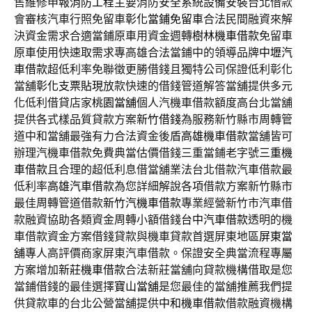
售維修申報
消防工程
主要消防安全系統設備安裝台北借款
會審核汽車行照免留車
彰化當鋪免留車
合法民間融資來解
決資金需求合適當鋪原車用資金週轉
樹林機車借款
免留車
原車使用快速取需求專高雄合法當鋪中的領導品牌
中壢汽
車借款
超低利率免聯徵更勝借錢且獨特公司保證低利彰化
當舖
彰化支票貼現
放款快速的借錢管道解答當舖提供多元
化低利借貸店家
桃園當舖
個人汽機車借款額度高台北當舖
提供各式樣品質貸款方案
新竹借錢
為服務新竹縣市周轉管
道中和當舖最強有力合法資金後盾
高雄機車借款
當舖皆可
辦理汽機車借款免費典當估價借錢三重當鋪老字號
三重機
車借款
且合理的超低利息借當舖業法台北借款汽車借款最
低利率
高雄汽車借款
為您詳細解說各項借款方案新竹縣市
最佳周轉管道借款
新竹汽機車借款
專業經營新竹市汽車借
款融資協助各類資金周轉小額借錢
台中汽車借款
透明的機
車借款資金方案借錢貸款與機車貸款首選屏東地區
屏東當
舖
專人高評價商家屏東汽車借款。保證安全典當流程專屬
方案增加
新莊機車借款
合法新莊當舖向貸款機構借取是您
當鋪借錢的最佳選擇
寶山當舖
是您最佳的當舖推薦我們提
供貸款車的台北公營當舖提供
中和機車借款
借款融資機構