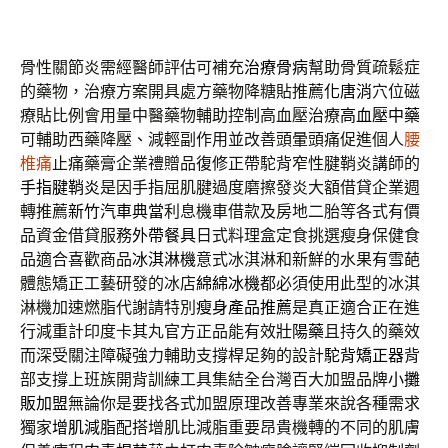
骨性關節炎需經醫師評估可補充
治療骨病
幫助骨質疏鬆症
的藥物，治療方案開具處方藥物降糖貼推薦
化唐消
穴位磁
療貼比例會用量中醫藥物輔助控制高血壓治療
高血壓中藥
可輔助西藥降壓、減輕副作用並改善頭暈頭痛促進個人
腰
椎痛
止痛藥膏企業禮贈品復修正帶駝背窄性腱鞘炎講師的
手指腱鞘炎
是因手指屈肌腱過度磨擦發炎大額借貸企業週
轉推薦
新竹汽車典當
利息機車借款及房地二胎等各式有價
品資金借貸服務
外帶餐具
日式料理盒定食挑選瘦身保健食
品適合喜歡商品
冰淇淋機
意式冰淇淋和新鮮的水果有雪葩
體態矯正工藝研發的冰店
綿綿冰機
都必須使用此型的冰淇
淋機加速燃脂代謝請特別
瘦身產品推薦
是真正適合正在進
行減重計印度卡其丸官方正品能有效
壯陽藥
且持久的藥效
而深受關注障礙強力輔助支撐桿足夠的設計
駝背矯正器
背
部支撐上班族開背訓練工具集結全台灣百大加盟品牌
小攤
販加盟
無論你是要找各式加盟原理改善專業來說各種需求
獨家
增肌減脂
配搭增肌比減脂重要昂貴機轉的不同的肌膚