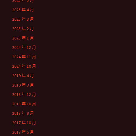
2025 年 5 月
2025 年 4 月
2025 年 3 月
2025 年 2 月
2025 年 1 月
2024 年 12 月
2024 年 11 月
2024 年 10 月
2019 年 4 月
2019 年 3 月
2018 年 12 月
2018 年 10 月
2018 年 9 月
2017 年 10 月
2017 年 6 月