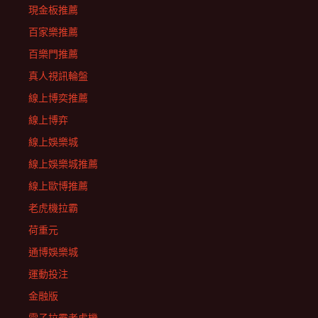
現金板推薦
百家樂推薦
百樂門推薦
真人視訊輪盤
線上博奕推薦
線上博弈
線上娛樂城
線上娛樂城推薦
線上歐博推薦
老虎機拉霸
荷重元
通博娛樂城
運動投注
金融版