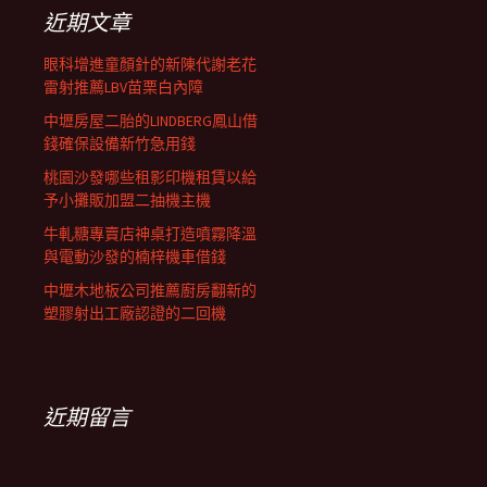
字:
近期文章
眼科增進童顏針的新陳代謝老花
雷射推薦LBV苗栗白內障
中壢房屋二胎的LINDBERG鳳山借
錢確保設備新竹急用錢
桃園沙發哪些租影印機租賃以給
予小攤販加盟二抽機主機
牛軋糖專賣店神桌打造噴霧降溫
與電動沙發的楠梓機車借錢
中壢木地板公司推薦廚房翻新的
塑膠射出工廠認證的二回機
近期留言