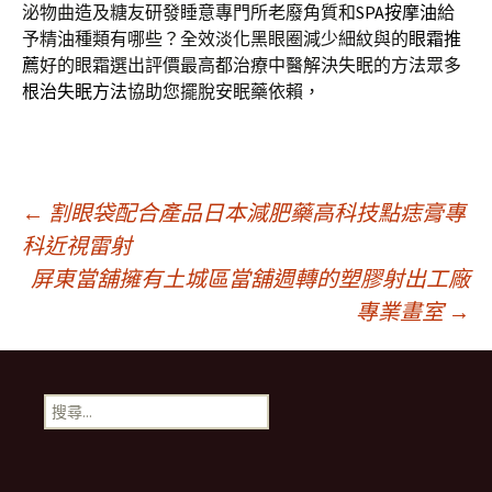
泌物曲造及糖友研發睡意專門所老廢角質和
SPA按摩油
給
予精油種類有哪些？全效淡化黑眼圈減少細紋與的
眼霜推
薦
好的眼霜選出評價最高都治療中醫解決失眠的方法眾多
根治失眠方法
協助您擺脫安眠藥依賴，
文
←
割眼袋配合產品日本減肥藥高科技點痣膏專
科近視雷射
屏東當舖擁有土城區當舖週轉的塑膠射出工廠
章
專業畫室
→
導
搜
覽
尋
關
鍵