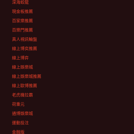
深海蛟龍
現金板推薦
百家樂推薦
百樂門推薦
真人視訊輪盤
線上博奕推薦
線上博弈
線上娛樂城
線上娛樂城推薦
線上歐博推薦
老虎機拉霸
荷重元
通博娛樂城
運動投注
金融版