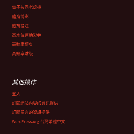
電子拉霸老虎機
體育博彩
體育投注
高水位運動彩券
高賠率博奕
高賠率球版
其他操作
登入
訂閱網站內容的資訊提供
訂閱留言的資訊提供
WordPress.org 台灣繁體中文