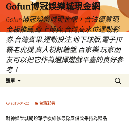
Gofun博冠娛樂城現金網
Gofun博冠娛樂城現金網，合法優質現
金板推薦,線上博弈,台灣高水位運動彩
券,台灣賓果,運動投注,地下球版,電子拉
霸老虎機,真人視訊輪盤,百家樂,玩家朋
友可以把它作為選擇遊戲平臺的良好參
考！
跳
搜
選單
至
尋
主
關
要
鍵
2019-04-22
台灣彩卷
內
字:
容
財神娛樂城期盼藉手機維修最房屋借款秉持為贈品