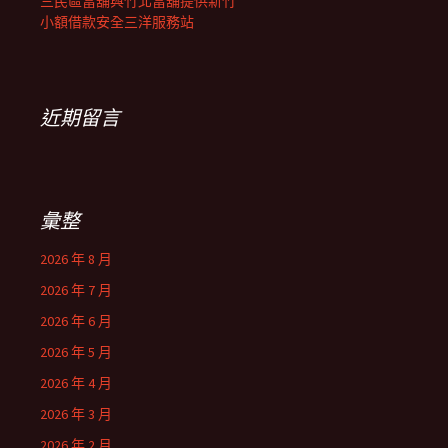
三民區當舖與竹北當舖提供新竹
小額借款安全三洋服務站
近期留言
彙整
2026 年 8 月
2026 年 7 月
2026 年 6 月
2026 年 5 月
2026 年 4 月
2026 年 3 月
2026 年 2 月