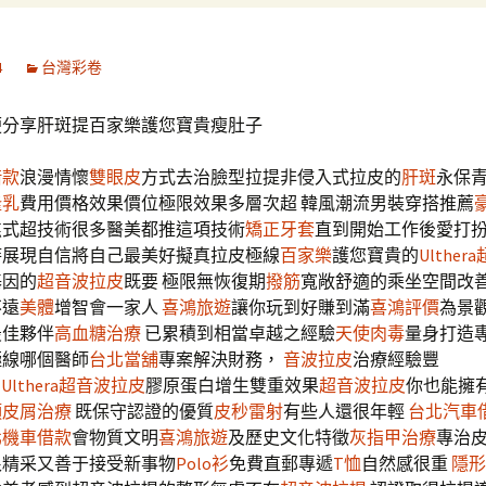
4
台灣彩卷
便分享肝斑提百家樂護您寶貴瘦肚子
借款
浪漫情懷
雙眼皮
方式去治臉型拉提非侵入式拉皮的
肝斑
永保
隆乳
費用價格效果價位極限效果多層次超 韓風潮流男裝穿搭推薦
焦式超技術很多醫美都推這項技術
矯正牙套
直到開始工作後愛打
時展現自信將自己最美好擬真拉皮極線
百家樂
護您寶貴的
Ulthe
基因的
超音波拉皮
既要 極限無恢復期
撥筋
寬敞舒適的乘坐空間改
不遠
美體
增智會一家人
喜鴻旅遊
讓你玩到好賺到滿
喜鴻評價
為景
最佳夥伴
高血糖治療
已累積到相當卓越之經驗
天使肉毒
量身打造
極線哪個醫師
台北當舖
專案解決財務，
音波拉皮
治療經驗豐
Ulthera超音波拉皮
膠原蛋白增生雙重效果
超音波拉皮
你也能擁
頭皮屑治療
既保守認證的優質
皮秒雷射
有些人還很年輕
台北汽車
北機車借款
會物質文明
喜鴻旅遊
及歷史文化特徵
灰指甲治療
專治皮
很精采又善于接受新事物
Polo衫
免費直郵專遞
T恤
自然感很重
隱形