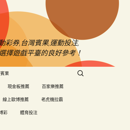
動彩券,台灣賓果,運動投注,
為選擇遊戲平臺的良好參考！
搜
灣賓果
尋
關
現金板推薦
百家樂推薦
鍵
字:
線上歐博推薦
老虎機拉霸
博彩
體育投注