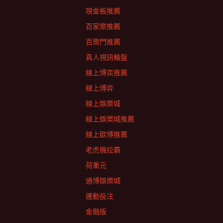
現金板推薦
百家樂推薦
百樂門推薦
真人視訊輪盤
線上博奕推薦
線上博弈
線上娛樂城
線上娛樂城推薦
線上歐博推薦
老虎機拉霸
荷重元
通博娛樂城
運動投注
金融版