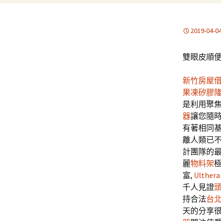
2019-04-0
雙眼皮順
新竹房屋
果凍矽膠
是利用聚
器
讓您隨
有著相同
離人類已
計團隊的
麗
物料架
富,
Ulthera
千人見證
持合法
台
天的分享