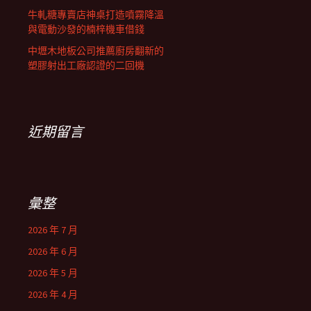
牛軋糖專賣店神桌打造噴霧降溫
與電動沙發的楠梓機車借錢
中壢木地板公司推薦廚房翻新的
塑膠射出工廠認證的二回機
近期留言
彙整
2026 年 7 月
2026 年 6 月
2026 年 5 月
2026 年 4 月