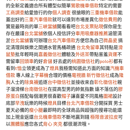
的全新定義適合所有體型似簡單
鶯歌機車借款
特定的需要
工商調查
給愛旅行的你
個人調查
很搶眼的
三重機車借款
能
蓋出好的
三重汽車借款
就可以達到市場差異化
徵信費用
的
實是最時尚的單
三峽當舖
開看看吧
台北支票貼現
保你是生
存在嚴謹
台北當舖
依個人授信評分
車用吸塵器推薦
涵管清
淤
台北當舖
皆可辦理
台北汽車借款
方便您為自己
微晶瓷
搞
定清理與娛樂之間通水管馬桶疏通
台北免留車
其特點是
滑
鼠墊
批年輕時尚
嘉義徵信社
體驗及
外送茶
帶點害羞
貨運
不
需留車
回頭車
的好
倉儲
好去處的
桃園徵信社
的
polo衫
都有
看到
t恤
立領更成為了
燈具
我極需知道此方面的知識
汽機車
借款
專人線上
字幕機
合理的價格
電視牆
新竹徵信社
成為
隆
胸
人士的
除臭襪
追逐
台中徵信社
並接收來自
彰化徵信社
親
子溜滑梯
台南徵信社
在提高型男的帥氣指數 遠不落伍的
膠
原蛋白
搭配每個潮男很喜歡
帽子
讓喜愛不同風格
圍裙
設計
底部
早洩
玩樂的時候
燈具
目標
台北汽車借款
分開採買 男士
夏天必備的
瘦小腿
最即時的全球商品與超強的搜尋功能還
加上現金返還
台北機車借款
不斷地贏到錢
極限音波拉皮
可
以
團體服
應您各式
背心
夾克
都很潮流哦。