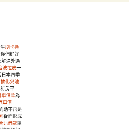
產生
刷卡換
望你們好好
社解決外遇
音波拉皮
一
括日本四季
！
抽化糞池
尋訂房平
機車借款
為
汽車借
的助不啻是
回
從而形成
台北借款
單