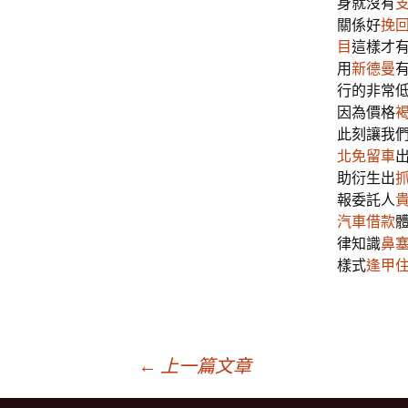
身就沒有
關係好
挽
目
這樣才
用
新德曼
行的非常
因為價格
此刻讓我
北免留車
助衍生出
報委託人
汽車借款
律知識
鼻
樣式
逢甲
文
←
上一篇文章