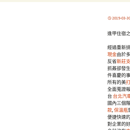
2019-03-3
逢甲住宿
經過重新
現金
由於
反省
新莊
抓姦卻發
件喜慶的
所有的美
全面蒐證
台
台北汽
國內三個階
款
,
保溫瓶
便捷快速
對企業的