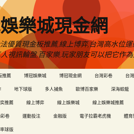
博冠娛樂城現金網
合法優質現金板推薦,線上博弈,台灣高水位運
真人視訊輪盤,百家樂,玩家朋友可以把它作
板推薦
博冠娛樂城
博冠現金網
台灣彩卷
台
作
地下球版
多人捕魚
歐博百家樂
深海蛟龍
奕推薦
線上博弈
線上娛樂城
線上娛樂城推薦
動彩卷
運動投注
金融版
電子拉霸老虎機
體育
率球版