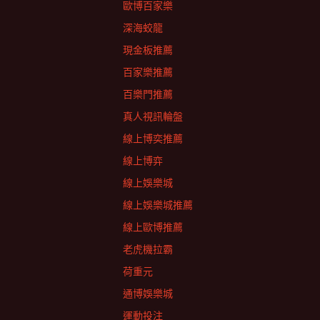
歐博百家樂
深海蛟龍
現金板推薦
百家樂推薦
百樂門推薦
真人視訊輪盤
線上博奕推薦
線上博弈
線上娛樂城
線上娛樂城推薦
線上歐博推薦
老虎機拉霸
荷重元
通博娛樂城
運動投注