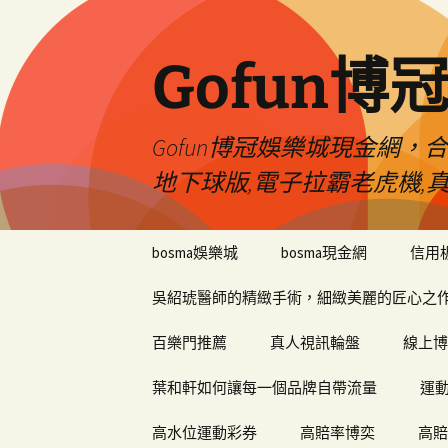
Gofun
Gofun博冠娛樂城現金網，
地下球版,電子拉霸老虎機,
跳
bosma娛樂城
bosma現金網
信用
至
主
吳紹琥醫師的精緻手術，細緻美麗的匠心之
要
內
百樂門推薦
真人視訊輪盤
線上博
容
葉和軒如何讓每一個品牌自帶流量
運
高水位運動彩券
高賠率博奕
高賠