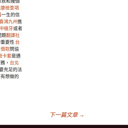
眾就和幾個
健康檢查項
眉
一生的信
喜鴻九州
進
中植牙
或者
問題
翻譯社
的重要性
台
車借款
問協
遊卡套
是通
服務，
台北
要充足的法
您有想做的
下一篇文章
→