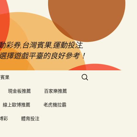
動彩券,台灣賓果,運動投注,
為選擇遊戲平臺的良好參考！
搜
灣賓果
尋
關
現金板推薦
百家樂推薦
鍵
字:
線上歐博推薦
老虎機拉霸
博彩
體育投注