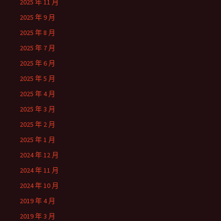
2025 年 11 月
2025 年 9 月
2025 年 8 月
2025 年 7 月
2025 年 6 月
2025 年 5 月
2025 年 4 月
2025 年 3 月
2025 年 2 月
2025 年 1 月
2024 年 12 月
2024 年 11 月
2024 年 10 月
2019 年 4 月
2019 年 3 月