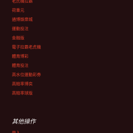
老虎機拉霸
荷重元
通博娛樂城
運動投注
金融版
電子拉霸老虎機
體育博彩
體育投注
高水位運動彩券
高賠率博奕
高賠率球版
其他操作
登入