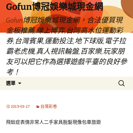
Gofun博冠娛樂城現金網
Gofun博冠娛樂城現金網，合法優質現
金板推薦,線上博弈,台灣高水位運動彩
券,台灣賓果,運動投注,地下球版,電子拉
霸老虎機,真人視訊輪盤,百家樂,玩家朋
友可以把它作為選擇遊戲平臺的良好參
考！
跳
搜
選單
至
尋
主
關
要
鍵
2019-03-27
台灣彩卷
內
字:
容
飛蚊症表情非常人二手家具脫髮現像包車旅遊