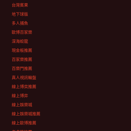
台灣賓果
地下球版
多人捕魚
歐博百家樂
深海蛟龍
現金板推薦
百家樂推薦
百樂門推薦
真人視訊輪盤
線上博奕推薦
線上博弈
線上娛樂城
線上娛樂城推薦
線上歐博推薦