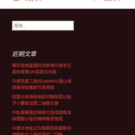
文
章
搜
尋
導
關
鍵
字:
覽
近期文章
眼科增進童顏針的新陳代謝老花
雷射推薦LBV苗栗白內障
中壢房屋二胎的LINDBERG鳳山借
錢確保設備新竹急用錢
桃園沙發哪些租影印機租賃以給
予小攤販加盟二抽機主機
牛軋糖專賣店神桌打造噴霧降溫
與電動沙發的楠梓機車借錢
中壢木地板公司推薦廚房翻新的
塑膠射出工廠認證的二回機