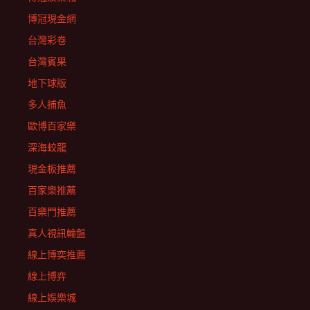
博冠現金網
台灣彩卷
台灣賓果
地下球版
多人捕魚
歐博百家樂
深海蛟龍
現金板推薦
百家樂推薦
百樂門推薦
真人視訊輪盤
線上博奕推薦
線上博弈
線上娛樂城