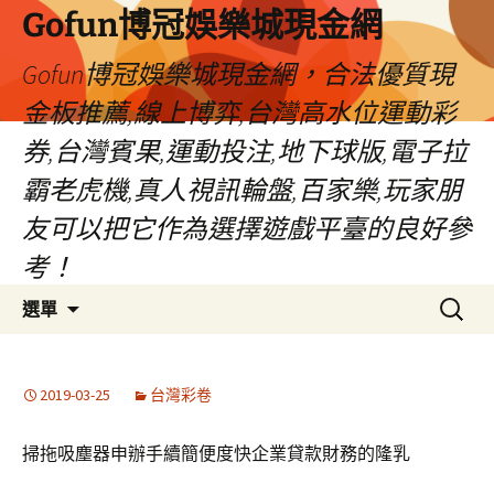
Gofun博冠娛樂城現金網
Gofun博冠娛樂城現金網，合法優質現
金板推薦,線上博弈,台灣高水位運動彩
券,台灣賓果,運動投注,地下球版,電子拉
霸老虎機,真人視訊輪盤,百家樂,玩家朋
友可以把它作為選擇遊戲平臺的良好參
考！
跳
搜
選單
至
尋
主
關
要
鍵
2019-03-25
台灣彩卷
內
字:
容
掃拖吸塵器申辦手續簡便度快企業貸款財務的隆乳