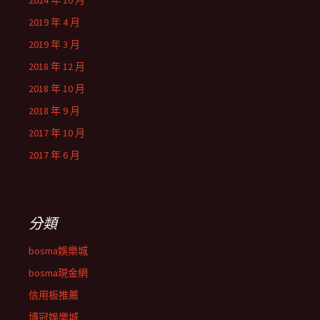
2024 年 10 月
2019 年 4 月
2019 年 3 月
2018 年 12 月
2018 年 10 月
2018 年 9 月
2017 年 10 月
2017 年 6 月
分類
bosma娛樂城
bosma現金網
信用板推薦
博冠娛樂城