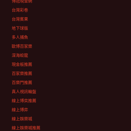
博冠現金網
台灣彩卷
台灣賓果
地下球版
多人捕魚
歐博百家樂
深海蛟龍
現金板推薦
百家樂推薦
百樂門推薦
真人視訊輪盤
線上博奕推薦
線上博弈
線上娛樂城
線上娛樂城推薦