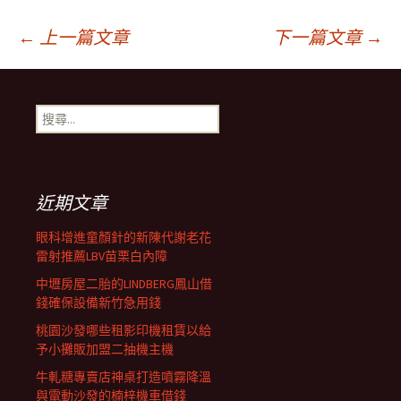
文
←
上一篇文章
下一篇文章
→
章
搜
尋
導
關
鍵
字:
覽
近期文章
眼科增進童顏針的新陳代謝老花
雷射推薦LBV苗栗白內障
中壢房屋二胎的LINDBERG鳳山借
錢確保設備新竹急用錢
桃園沙發哪些租影印機租賃以給
予小攤販加盟二抽機主機
牛軋糖專賣店神桌打造噴霧降溫
與電動沙發的楠梓機車借錢