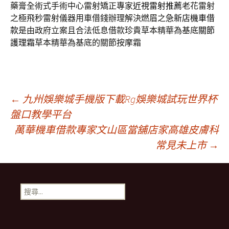
藥膏全術式手術中心雷射矯正專家
近視雷射推薦
老花雷射
之極飛秒雷射儀器用車借錢辦理解決燃眉之急
新店機車借
款
是由政府立案且合法低息借款珍貴草本精華為基底
關節
護理霜
草本精華為基底的關節按摩霜
文
←
九州娛樂城手機版下載Rg娛樂城試玩世界杯
盤口教學平台
萬華機車借款專家文山區當舖店家高雄皮膚科
章
常見未上市
→
導
搜
覽
尋
關
鍵