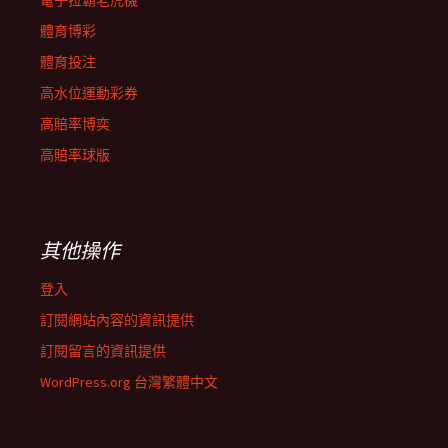
電子拉霸老虎機
體育博彩
體育投注
高水位運動彩券
高賠率博奕
高賠率球版
其他操作
登入
訂閱網站內容的資訊提供
訂閱留言的資訊提供
WordPress.org 台灣繁體中文