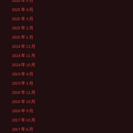
2025 年 5 月
2025 年 4 月
2025 年 3 月
2025 年 2 月
2025 年 1 月
2024 年 12 月
2024 年 11 月
2024 年 10 月
2019 年 4 月
2019 年 3 月
2018 年 12 月
2018 年 10 月
2018 年 9 月
2017 年 10 月
2017 年 6 月