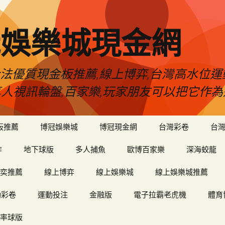
博冠娛樂城現金網
合法優質現金板推薦,線上博弈,台灣高水位運
真人視訊輪盤,百家樂,玩家朋友可以把它作
板推薦
博冠娛樂城
博冠現金網
台灣彩卷
台
作
地下球版
多人捕魚
歐博百家樂
深海蛟龍
奕推薦
線上博弈
線上娛樂城
線上娛樂城推薦
動彩卷
運動投注
金融版
電子拉霸老虎機
體育
率球版