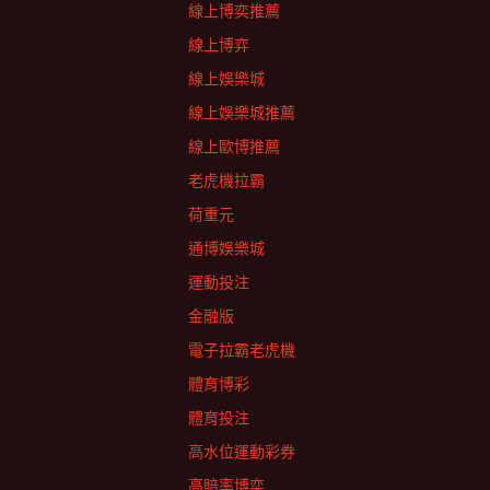
線上博奕推薦
線上博弈
線上娛樂城
線上娛樂城推薦
線上歐博推薦
老虎機拉霸
荷重元
通博娛樂城
運動投注
金融版
電子拉霸老虎機
體育博彩
體育投注
高水位運動彩券
高賠率博奕