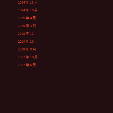
2024 年 11 月
2024 年 10 月
2019 年 4 月
2019 年 3 月
2018 年 12 月
2018 年 10 月
2018 年 9 月
2017 年 10 月
2017 年 6 月