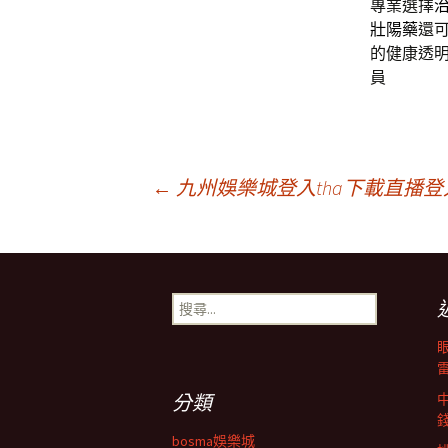
專業選擇
壯陽藥
還
的健康透
員
文
←
九州娛樂城登入tha下載直播
章
搜
導
尋
關
鍵
覽
字:
分類
中
bosma娛樂城