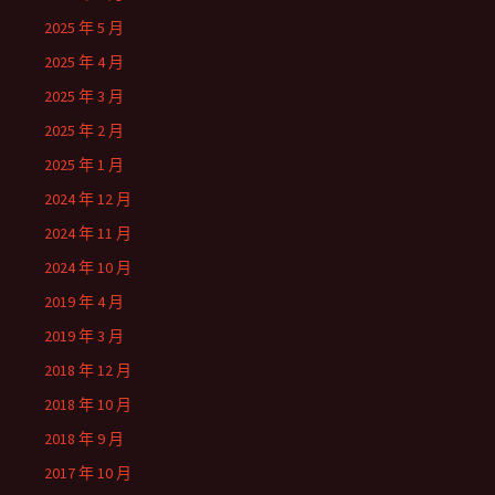
2025 年 5 月
2025 年 4 月
2025 年 3 月
2025 年 2 月
2025 年 1 月
2024 年 12 月
2024 年 11 月
2024 年 10 月
2019 年 4 月
2019 年 3 月
2018 年 12 月
2018 年 10 月
2018 年 9 月
2017 年 10 月