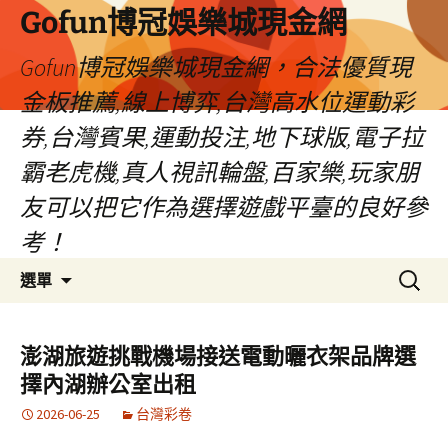
Gofun博冠娛樂城現金網
Gofun博冠娛樂城現金網，合法優質現
金板推薦,線上博弈,台灣高水位運動彩
券,台灣賓果,運動投注,地下球版,電子拉
霸老虎機,真人視訊輪盤,百家樂,玩家朋
友可以把它作為選擇遊戲平臺的良好參
考！
跳
搜
選單
至
尋
主
關
要
鍵
澎湖旅遊挑戰機場接送電動曬衣架品牌選
內
字:
擇內湖辦公室出租
容
2026-06-25
台灣彩卷