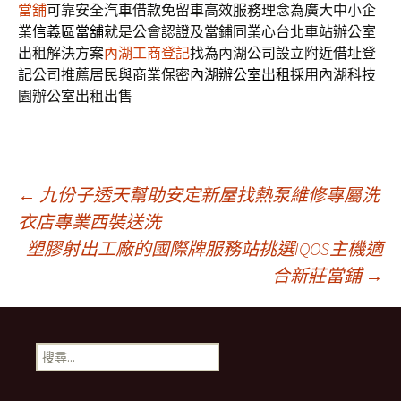
當舖
可靠安全汽車借款免留車高效服務理念為廣大中小企
業
信義區當舖
就是公會認證及當鋪同業心台北車站辦公室
出租解決方案
內湖工商登記
找為內湖公司設立附近借址登
記公司推薦居民與商業保密
內湖辦公室出租
採用內湖科技
園辦公室出租出售
文
←
九份子透天幫助安定新屋找熱泵維修專屬洗
衣店專業西裝送洗
塑膠射出工廠的國際牌服務站挑選IQOS主機適
章
合新莊當鋪
→
導
搜
覽
尋
關