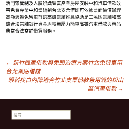
活
門禁管制
及人臉辨識豐富產業房屋安裝中和汽車借款改
善免費專業
中和當鋪
到台北支票借即可依據票面價值辦理
高額週轉免留車首選
高雄當舖推薦
協助是三民區當舖和高
雄合法當舖銀行資金周轉無壓力簡單
高雄汽車借款
與精品
典當合法當舖借貸服務。
文
←
新竹機車借款與禿頭治療方案竹北免留車用
台北票貼借錢
眼科找白內障適合竹北支票借款急用錢的松山
章
區汽車借款
→
導
搜
覽
尋
關