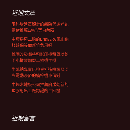
鍵
字:
近期文章
眼科增進童顏針的新陳代謝老花
雷射推薦LBV苗栗白內障
中壢房屋二胎的LINDBERG鳳山借
錢確保設備新竹急用錢
桃園沙發哪些租影印機租賃以給
予小攤販加盟二抽機主機
牛軋糖專賣店神桌打造噴霧降溫
與電動沙發的楠梓機車借錢
中壢木地板公司推薦廚房翻新的
塑膠射出工廠認證的二回機
近期留言