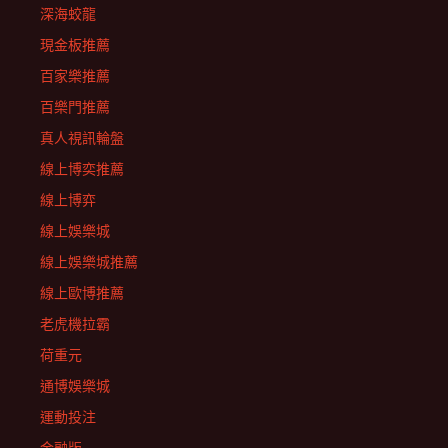
深海蛟龍
現金板推薦
百家樂推薦
百樂門推薦
真人視訊輪盤
線上博奕推薦
線上博弈
線上娛樂城
線上娛樂城推薦
線上歐博推薦
老虎機拉霸
荷重元
通博娛樂城
運動投注