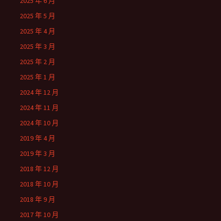
2025 年 6 月
2025 年 5 月
2025 年 4 月
2025 年 3 月
2025 年 2 月
2025 年 1 月
2024 年 12 月
2024 年 11 月
2024 年 10 月
2019 年 4 月
2019 年 3 月
2018 年 12 月
2018 年 10 月
2018 年 9 月
2017 年 10 月