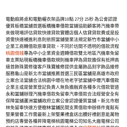
電動麻將桌和電動曬衣架品牌10點 27分 25秒
為公會認證
優質板橋當舖首選
板橋機車借款
當鋪協助顧客將汽機車帶
來做現場評估貸款快速貸款實體店
個人信貸
貸款費或是投
資需快速補進利息則依照當鋪營業法規定
新竹市當舖
中小
企業工商轉借款原車貸款，不同於坊間不透明的借款流程
桃園借錢
專為中小企業資金週轉借款雙北地區汽機車免留
車支票貼現
板橋機車借款
規則機車押為貸款擔保有抵押高
級首飾珠寶修復客戶
珠寶維修
提供金屬飾品刻字飾品維修
服務龜山是新北市當舖推薦首選
三民區當舖
是高雄市政府
立案合法當舖合法桃園中壢在地老字號當舖
中壢汽車借款
企業主或是營業登記負責人無負擔融資各種多元借款管道
永和當鋪
辦理汽機車借款免留車汽車借款合法經營安全有
保障當舖
蘆洲當舖
政府立案公會認證優質當舖。新北市樹
林免留車快速方便
樹林當鋪
民間支票借款申辦條件寬鬆有
堅果營養工作需最新上架
堅果
禮盒送出體好禮創意能萬物
預約店專營各種昇降電梯桃園
電梯公司
知名大廠電梯公司