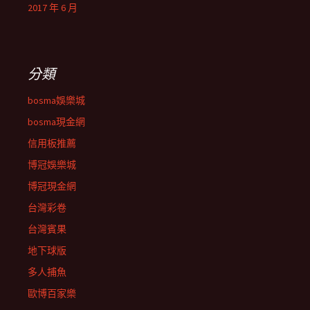
2017 年 6 月
分類
bosma娛樂城
bosma現金網
信用板推薦
博冠娛樂城
博冠現金網
台灣彩卷
台灣賓果
地下球版
多人捕魚
歐博百家樂