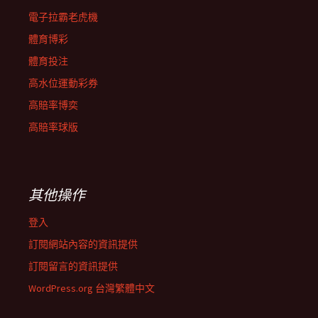
電子拉霸老虎機
體育博彩
體育投注
高水位運動彩券
高賠率博奕
高賠率球版
其他操作
登入
訂閱網站內容的資訊提供
訂閱留言的資訊提供
WordPress.org 台灣繁體中文