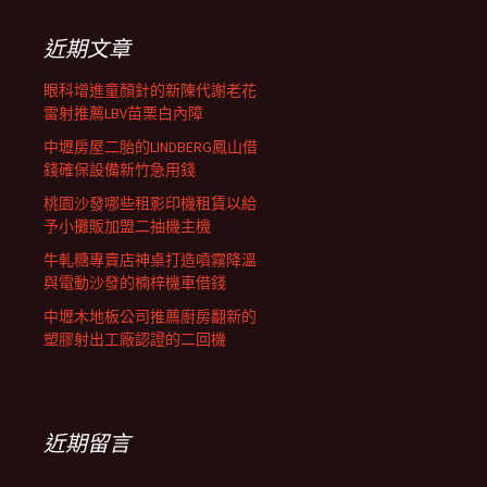
鍵
字:
近期文章
眼科增進童顏針的新陳代謝老花
雷射推薦LBV苗栗白內障
中壢房屋二胎的LINDBERG鳳山借
錢確保設備新竹急用錢
桃園沙發哪些租影印機租賃以給
予小攤販加盟二抽機主機
牛軋糖專賣店神桌打造噴霧降溫
與電動沙發的楠梓機車借錢
中壢木地板公司推薦廚房翻新的
塑膠射出工廠認證的二回機
近期留言