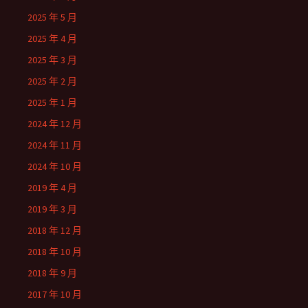
2025 年 5 月
2025 年 4 月
2025 年 3 月
2025 年 2 月
2025 年 1 月
2024 年 12 月
2024 年 11 月
2024 年 10 月
2019 年 4 月
2019 年 3 月
2018 年 12 月
2018 年 10 月
2018 年 9 月
2017 年 10 月