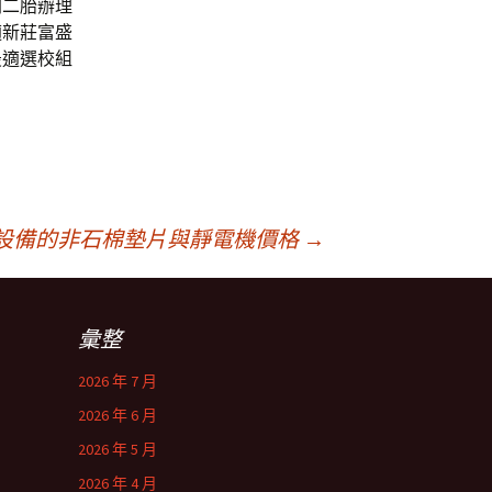
間二胎辦理
適新莊富盛
最適選校組
設備的非石棉墊片與靜電機價格
→
彙整
2026 年 7 月
2026 年 6 月
2026 年 5 月
2026 年 4 月