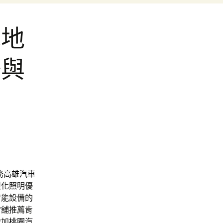
木地
修與
務
高雄汽車
製化照明優
智能設備的
當舖推薦肯
增加
桃園汽