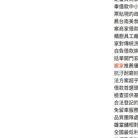
車借款
中
票貼現的
薦台南美
案商家借
櫃
廚具工
家對傳統
自負借款
括單開門
搬家
推薦
抗汙耐磨
法方案超
借款首選
檢查
提供
合法登記
免留車服
品質團隊
雄當舖
相
全國最低