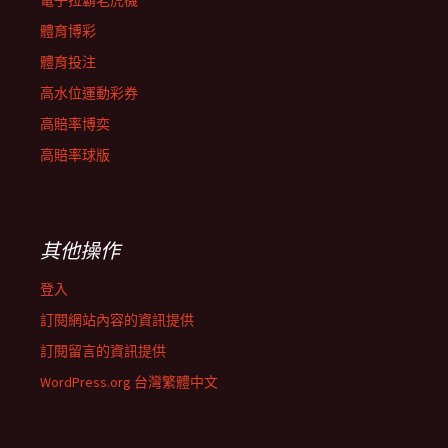
電子拉霸老虎機
體育博彩
體育投注
高水位運動彩券
高賠率博奕
高賠率球版
其他操作
登入
訂閱網站內容的資訊提供
訂閱留言的資訊提供
WordPress.org 台灣繁體中文