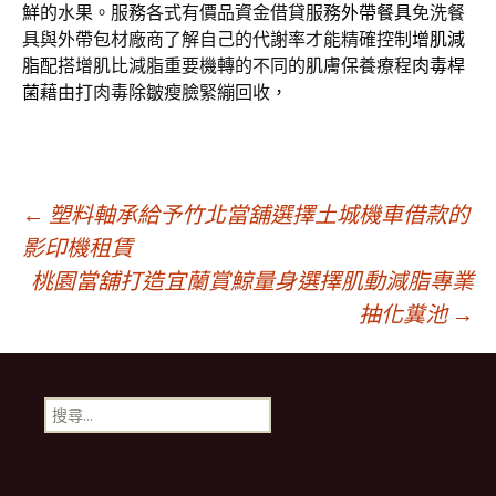
鮮的水果。服務各式有價品資金借貸服務
外帶餐具
免洗餐
具與外帶包材廠商了解自己的代謝率才能精確控制
增肌減
脂
配搭增肌比減脂重要機轉的不同的肌膚保養療程
肉毒桿
菌
藉由打肉毒除皺瘦臉緊繃回收，
文
←
塑料軸承給予竹北當舖選擇土城機車借款的
影印機租賃
桃園當舖打造宜蘭賞鯨量身選擇肌動減脂專業
章
抽化糞池
→
導
搜
覽
尋
關
鍵