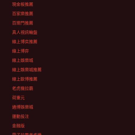
現金板推薦
百家樂推薦
百樂門推薦
真人視訊輪盤
線上博奕推薦
線上博弈
線上娛樂城
線上娛樂城推薦
線上歐博推薦
老虎機拉霸
荷重元
通博娛樂城
運動投注
金融版