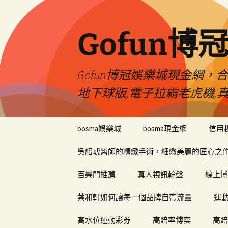
Gofun
Gofun博冠娛樂城現金網，
地下球版,電子拉霸老虎機,
跳
bosma娛樂城
bosma現金網
信用
至
主
吳紹琥醫師的精緻手術，細緻美麗的匠心之
要
內
百樂門推薦
真人視訊輪盤
線上博
容
葉和軒如何讓每一個品牌自帶流量
運
高水位運動彩券
高賠率博奕
高賠