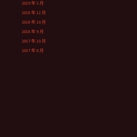
2019 年 3 月
2018 年 12 月
2018 年 10 月
2018 年 9 月
2017 年 10 月
2017 年 6 月