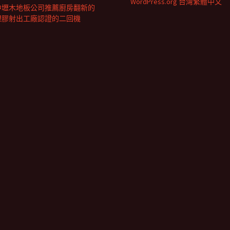
WordPress.org 台灣繁體中文
中壢木地板公司推薦廚房翻新的
塑膠射出工廠認證的二回機