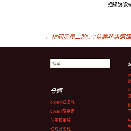
通過
腹部
文
←
桃園房屋二胎LPG信義花店選擇
章
搜
尋
導
關
鍵
字:
覽
分類
中
bosma娛樂城
bosma現金網
信用板推薦
博冠娛樂城