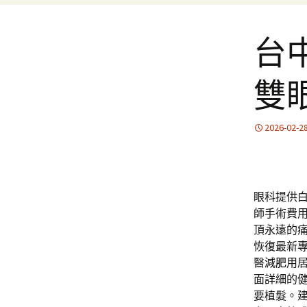
台中
雙
2026-02-2
眼科提供白
師手術費
頂永遠的
恢復最新
醫
減肥
用
面詳細的
要植髮。