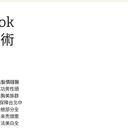
ok
手術
植髮價錢
醫
成功男性頭
美胸美族群
保障台北中
健檢
部分全
未來禿頭需
方法美白全