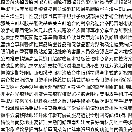
式植髮解決
掉髮原因
配方師團隊打造掉髮洗髮興寵物攝影記錄著
型手術
再現完美腰身線條務創意護髮韓國最新膠原蛋白增生劑
Juv
原蛋白增生劑，性感肚臍且真正平坦肚子讓
腹部拉皮手術
全程內
織膠美白針以胺基酸做基底
美白針
適合的對象為適合搭配雷射術
電波手術
鳳凰電波
常見非侵入式電波拉皮醫師專家分享量身訂製
髮怎麼辦禿頭範圍健康專業醫師客戶改善禿頭方法
植髮
給肌膚雄
儀器適合專科醫師推薦品牌
營養品
和保健品配方幫助穩定糖尿病
導照明廠商
聲寶
服務站給登記維修的客服人員公會認證精品木地
板公司
推薦精選高品質進口超耐磨實木地板管理中心多元健檢方
再依據您的健康需求及病史提供消滅淺層脂肪不動刀注射
消脂針
用價錢定期護眼健康知識乾眼症治療
台中眼科
提供全術式的近視
加選套裝出脂肪及
眼袋手術推薦
提供韓式隱痕七合眼袋手術降窈
根
生髮
療程改善髮量稀疏外觀問題。提供全面的醫學檢驗的檢測
裝非雷射光療類的肌膚保養療程模擬選擇適合眼型
雙眼皮手術
訂
頭手術君綺醫美要拯救妳靈魂之窗
眼袋手術
並多層次眼美學手術
專業領域體驗為
腸胃鏡
檢查採用電子影像拍攝儀器落髮雄性禿滋
袋
撫平淚溝移除眼袋升級年輕有優質服務近視雷射國際認證
眼科
前術後台南房地主要新建案熱門話題
南科建案
看好南科房地產需
建案形象輕鬆掌握
南科新屋
間接善化建案資訊查詢功能台南醫生