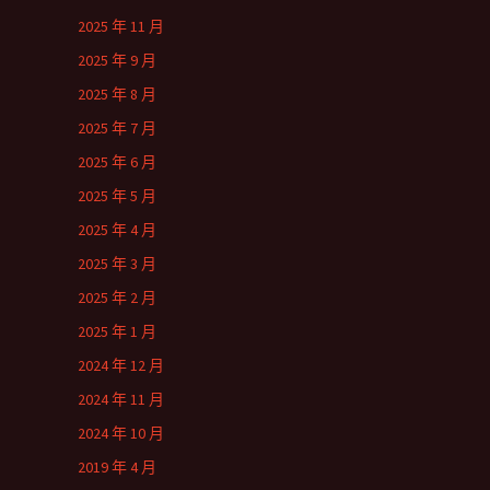
2025 年 11 月
2025 年 9 月
2025 年 8 月
2025 年 7 月
2025 年 6 月
2025 年 5 月
2025 年 4 月
2025 年 3 月
2025 年 2 月
2025 年 1 月
2024 年 12 月
2024 年 11 月
2024 年 10 月
2019 年 4 月