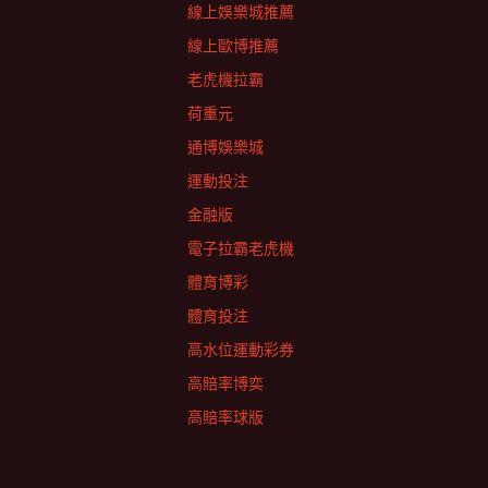
線上娛樂城推薦
線上歐博推薦
老虎機拉霸
荷重元
通博娛樂城
運動投注
金融版
電子拉霸老虎機
體育博彩
體育投注
高水位運動彩券
高賠率博奕
高賠率球版