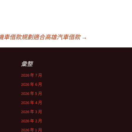
機車借款規劃適合高雄汽車借款
→
彙整
2026 年 7 月
2026 年 6 月
2026 年 5 月
2026 年 4 月
2026 年 3 月
2026 年 2 月
2026 年 1 月