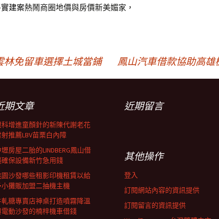
平實建案
熱鬧商圈地價與房價新美媚家，
雲林免留車選擇土城當鋪
鳳山汽車借款協助高雄
近期文章
近期留言
眼科增進童顏針的新陳代謝老花
雷射推薦LBV苗栗白內障
壢房屋二胎的LINDBERG鳳山借
其他操作
錢確保設備新竹急用錢
登入
桃園沙發哪些租影印機租賃以給
予小攤販加盟二抽機主機
訂閱網站內容的資訊提供
牛軋糖專賣店神桌打造噴霧降溫
訂閱留言的資訊提供
與電動沙發的楠梓機車借錢