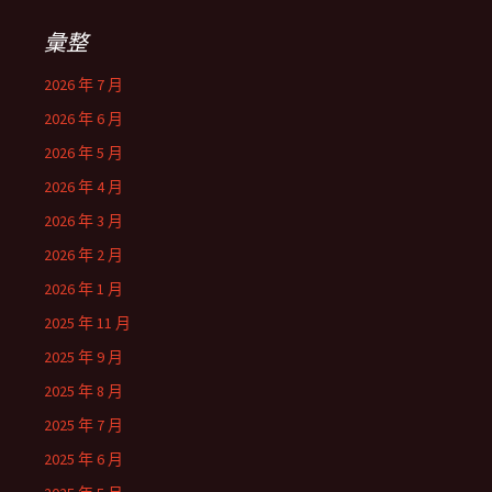
彙整
2026 年 7 月
2026 年 6 月
2026 年 5 月
2026 年 4 月
2026 年 3 月
2026 年 2 月
2026 年 1 月
2025 年 11 月
2025 年 9 月
2025 年 8 月
2025 年 7 月
2025 年 6 月