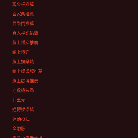
現金板推薦
百家樂推薦
百樂門推薦
真人視訊輪盤
線上博奕推薦
線上博弈
線上娛樂城
線上娛樂城推薦
線上歐博推薦
老虎機拉霸
荷重元
通博娛樂城
運動投注
金融版