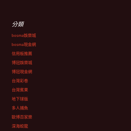
分類
bosma娛樂城
bosma現金網
信用板推薦
博冠娛樂城
博冠現金網
台灣彩卷
台灣賓果
地下球版
多人捕魚
歐博百家樂
深海蛟龍