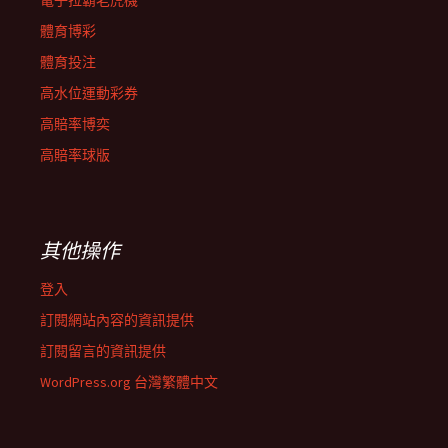
電子拉霸老虎機
體育博彩
體育投注
高水位運動彩券
高賠率博奕
高賠率球版
其他操作
登入
訂閱網站內容的資訊提供
訂閱留言的資訊提供
WordPress.org 台灣繁體中文