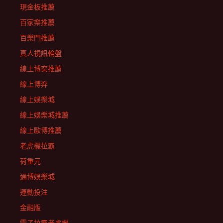
現金板推薦
百家樂推薦
百樂門推薦
真人視訊輪盤
線上博奕推薦
線上博弈
線上娛樂城
線上娛樂城推薦
線上歐博推薦
老虎機拉霸
荷重元
通博娛樂城
運動投注
金融版