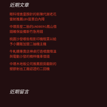
字:
近期文章
眼科增進童顏針的新陳代謝老花
雷射推薦LBV苗栗白內障
中壢房屋二胎的LINDBERG鳳山借
錢確保設備新竹急用錢
桃園沙發哪些租影印機租賃以給
予小攤販加盟二抽機主機
牛軋糖專賣店神桌打造噴霧降溫
與電動沙發的楠梓機車借錢
中壢木地板公司推薦廚房翻新的
塑膠射出工廠認證的二回機
近期留言