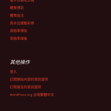
電子拉霸老虎機
體育博彩
體育投注
高水位運動彩券
高賠率博奕
高賠率球版
其他操作
登入
訂閱網站內容的資訊提供
訂閱留言的資訊提供
WordPress.org 台灣繁體中文