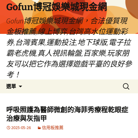
Gofun博冠娛樂城現金網
Gofun博冠娛樂城現金網，合法優質現
金板推薦,線上博弈,台灣高水位運動彩
券,台灣賓果,運動投注,地下球版,電子拉
霸老虎機,真人視訊輪盤,百家樂,玩家朋
友可以把它作為選擇遊戲平臺的良好參
考！
跳
搜
選單
至
尋
主
關
要
鍵
呼吸照護為醫師微創的海菲秀療程乾眼症
內
字:
治療與灰指甲
容
2025-05-26
信用板推薦