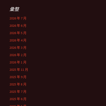
彙整
2026 年 7 月
2026 年 6 月
2026 年 5 月
2026 年 4 月
2026 年 3 月
2026 年 2 月
2026 年 1 月
2025 年 11 月
2025 年 9 月
2025 年 8 月
2025 年 7 月
2025 年 6 月