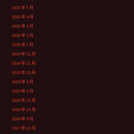
2025 年 5 月
2025 年 4 月
2025 年 3 月
2025 年 2 月
2025 年 1 月
2024 年 12 月
2024 年 11 月
2024 年 10 月
2019 年 4 月
2019 年 3 月
2018 年 12 月
2018 年 10 月
2018 年 9 月
2017 年 10 月