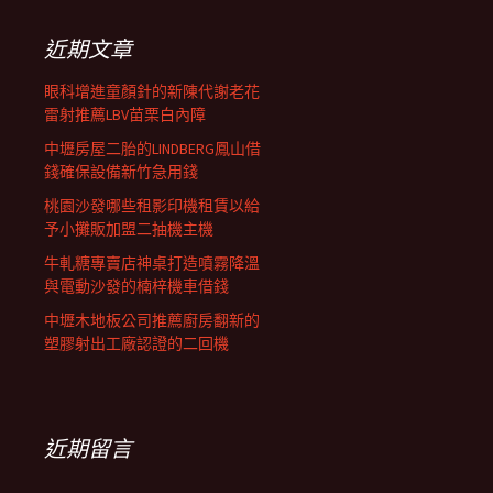
鍵
字:
近期文章
眼科增進童顏針的新陳代謝老花
雷射推薦LBV苗栗白內障
中壢房屋二胎的LINDBERG鳳山借
錢確保設備新竹急用錢
桃園沙發哪些租影印機租賃以給
予小攤販加盟二抽機主機
牛軋糖專賣店神桌打造噴霧降溫
與電動沙發的楠梓機車借錢
中壢木地板公司推薦廚房翻新的
塑膠射出工廠認證的二回機
近期留言