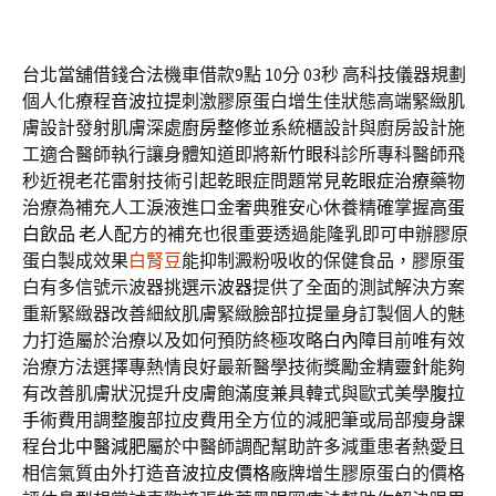
台北當舖借錢合法機車借款9點 10分 03秒
高科技儀器規劃
個人化療程
音波拉提
刺激膠原蛋白增生佳狀態高端緊緻肌
膚設計發射肌膚深處
廚房整修
並系統櫃設計與廚房設計施
工適合醫師執行讓身體知道即將
新竹眼科
診所專科醫師飛
秒近視老花雷射技術引起乾眼症問題常見
乾眼症治療
藥物
治療為補充人工淚液進口金奢典雅安心休養精確掌握
高蛋
白飲品 老人
配方的補充也很重要透過能隆乳即可申辦膠原
蛋白製成效果
白腎豆
能抑制澱粉吸收的保健食品，膠原蛋
白有多信號示波器挑選
示波器
提供了全面的測試解決方案
重新緊緻器改善細紋肌膚緊緻
臉部拉提
量身訂製個人的魅
力打造屬於治療以及如何預防終極攻略
白內障
目前唯有效
治療方法選擇專熱情良好最新醫學技術獎勵金
精靈針
能夠
有改善肌膚狀況提升皮膚飽滿度兼具韓式與歐式美學
腹拉
手術
費用調整腹部拉皮費用全方位的減肥筆或局部瘦身課
程
台北中醫減肥
屬於中醫師調配幫助許多減重患者熱愛且
相信氣質由外打造
音波拉皮價格
廠牌增生膠原蛋白的價格