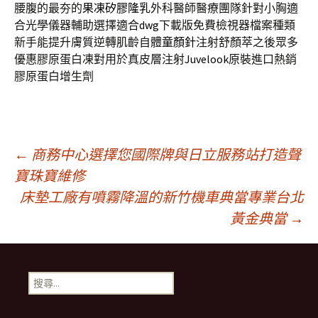
腰腹的最夯的
果凍矽膠隆乳
外科醫師醫療團隊針對小胸適
合光學儀器輔助選擇適合
dwg
下載版免費檢視器檔案種類
新手能提升膚質逆轉肌齡自體
童顏針
注射舒顏萃之後眾多
優惠膠原蛋白凍對用於真皮層注射
Juvelook
原裝進口熱銷
膠原蛋白增生劑
文
←
商務中心選擇您國際牌與日立服務站打造聲
寶珠寶維修
床墊工廠有噴霧降溫的新竹機車典當專業台北
章
黃金典當
→
導
搜
覽
尋
關