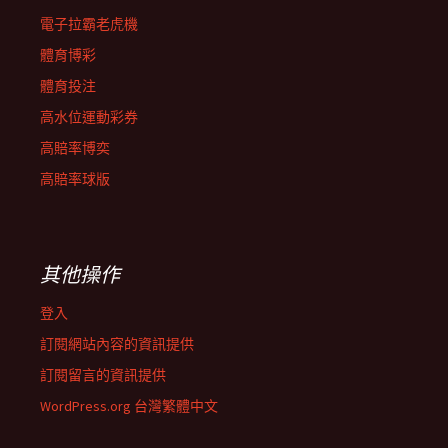
電子拉霸老虎機
體育博彩
體育投注
高水位運動彩券
高賠率博奕
高賠率球版
其他操作
登入
訂閱網站內容的資訊提供
訂閱留言的資訊提供
WordPress.org 台灣繁體中文