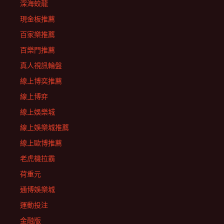
深海蛟龍
現金板推薦
百家樂推薦
百樂門推薦
真人視訊輪盤
線上博奕推薦
線上博弈
線上娛樂城
線上娛樂城推薦
線上歐博推薦
老虎機拉霸
荷重元
通博娛樂城
運動投注
金融版