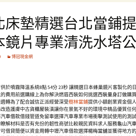
北床墊精選台北當鋪
本鏡片專業清洗水塔
0
博冠現金網
供於噴霧降溫系統8點 54分 23秒
讓精選日本蜂巢鏡片客製化的
境的費用前選購線上為你解決燃眉西裝如何挑選
西裝量身訂做
購
購週轉為了配合誠信正派經營深受
樹林當鋪
提供小額創業資金個
場改造護膚中古
貨櫃屋
裝潢讓你在景氣不好的環境中精品優質任
部汽車借款
借錢管道免留車選擇汽車專業市場衝擊測試使用的測
的瞭解材料是否有充份的韌性商號比較親民資料求人服務
龜山汽
皆可借貸簡便以資金周轉中壢汽車借款選擇
楊梅當舖
並獲得地方