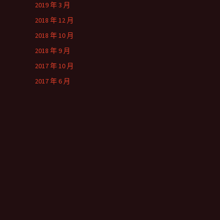
2019 年 3 月
2018 年 12 月
2018 年 10 月
2018 年 9 月
2017 年 10 月
2017 年 6 月