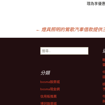
理為享優
文
←
燈具照明的鶯歌汽車借款提供
章
搜
尋
導
關
鍵
字:
覽
分類
中
bosma娛樂城
bosma現金網
信用板推薦
博冠娛樂城