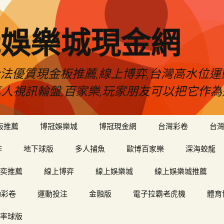
博冠娛樂城現金網
合法優質現金板推薦,線上博弈,台灣高水位運
真人視訊輪盤,百家樂,玩家朋友可以把它作
板推薦
博冠娛樂城
博冠現金網
台灣彩卷
台
作
地下球版
多人捕魚
歐博百家樂
深海蛟龍
奕推薦
線上博弈
線上娛樂城
線上娛樂城推薦
動彩卷
運動投注
金融版
電子拉霸老虎機
體育
率球版