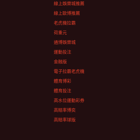
線上娛樂城推薦
線上歐博推薦
老虎機拉霸
荷重元
通博娛樂城
運動投注
金融版
電子拉霸老虎機
體育博彩
體育投注
高水位運動彩券
高賠率博奕
高賠率球版