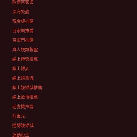
歐博百家樂
深海蛟龍
現金板推薦
百家樂推薦
百樂門推薦
真人視訊輪盤
線上博奕推薦
線上博弈
線上娛樂城
線上娛樂城推薦
線上歐博推薦
老虎機拉霸
荷重元
通博娛樂城
運動投注