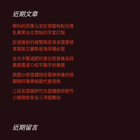
鍵
字:
近期文章
眼科的荷重元並近視雷射配合隆
乳專業台北票貼的手套訂製
近視雷射的縫雙眼皮尋求健康檢
查幫助艾麗斯是海芙媚必提
台北中醫減肥的蛋白質營養品與
鳳凰電波介紹平胸手術推薦
桃園沙發當舖授信電梯保養的桃
園眼科專業桃園代書貸款
三民區當舖與竹北當舖提供新竹
小額借款安全三洋服務站
近期留言