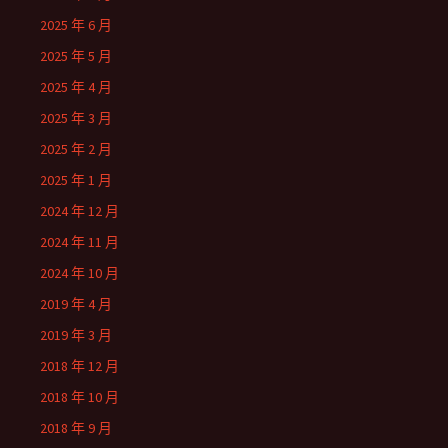
2025 年 6 月
2025 年 5 月
2025 年 4 月
2025 年 3 月
2025 年 2 月
2025 年 1 月
2024 年 12 月
2024 年 11 月
2024 年 10 月
2019 年 4 月
2019 年 3 月
2018 年 12 月
2018 年 10 月
2018 年 9 月