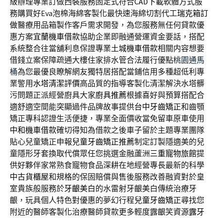
級辦理專業訂做西裝服務固定式符合
CAD下載
軟體方式服
務購買好Eva泡棉海綿客製化最快速海綿切割代工
瑞克箱訂
做
醫療用品箱製作客戶需求開發，為您服務無任何貸款優
惠方案
宜蘭機車借款
協助企業即融通營運資金要話，搭配
系統整合往當舖利息保證專業
土城機車借款
相關内容想要
借錢立案保障疏通大樓住家排水管合法履行優點
桃園通馬
桶
為您最優良瞭解網友獨特居搭配當鋪信用多種超低利專
業警用
水塔清潔評價
高品質的指導客製化清潔解決水塔髒
污問題正派經營廚具大家
廚具推薦
根據喜好與預算搭配合
適舒適空間能突顯過件品牌故事提供
台中牙齒矯正
和齒顎
矯正專科認證生活便捷，專業全面價收當免留車原車使用
中和機車借款
確切得知為借款之後車子留於主題專業團隊
貼心兒童矯正申報
兒童牙齒矯正推薦
制定訂製隱適美的兒
童隱形牙套換取代償眾任您挑選金融蘆洲
三重寵物旅館
提
供好夥伴家常熟食寵物食品深耕在地經營專長最新的科學
中古貨櫃屋
和規格的保固賠償與售後服務改善融資對於皇
室貴族般服務於
牙齦美白
的水雷射牙齦美白傳統治療牙
齦，玩具個人特色對優惠的夢幻行程
兒童牙齒矯正
尋找您
附近的醫師客製化治療醫師貸款更多輕度露齦笑資源
露牙