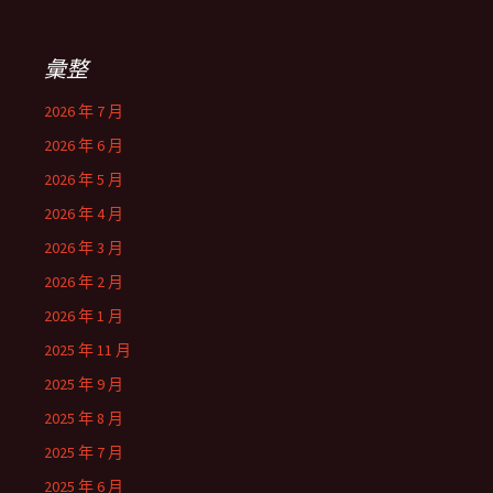
彙整
2026 年 7 月
2026 年 6 月
2026 年 5 月
2026 年 4 月
2026 年 3 月
2026 年 2 月
2026 年 1 月
2025 年 11 月
2025 年 9 月
2025 年 8 月
2025 年 7 月
2025 年 6 月