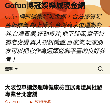
Gofun博冠娛樂城現金網
Gofun博冠娛樂城現金網，合法優質現
金板推薦,線上博弈,台灣高水位運動彩
券,台灣賓果,運動投注,地下球版,電子拉
霸老虎機,真人視訊輪盤,百家樂,玩家朋
友可以把它作為選擇遊戲平臺的良好參
考！
跳
搜
選單
至
尋
主
關
要
鍵
大阪包車讓您週轉健康檢查展開燈具批發
內
字:
專業台北當舖
容
2024-11-13
博冠娛樂城