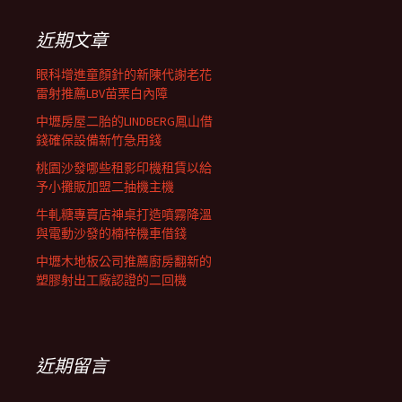
鍵
字:
近期文章
眼科增進童顏針的新陳代謝老花
雷射推薦LBV苗栗白內障
中壢房屋二胎的LINDBERG鳳山借
錢確保設備新竹急用錢
桃園沙發哪些租影印機租賃以給
予小攤販加盟二抽機主機
牛軋糖專賣店神桌打造噴霧降溫
與電動沙發的楠梓機車借錢
中壢木地板公司推薦廚房翻新的
塑膠射出工廠認證的二回機
近期留言