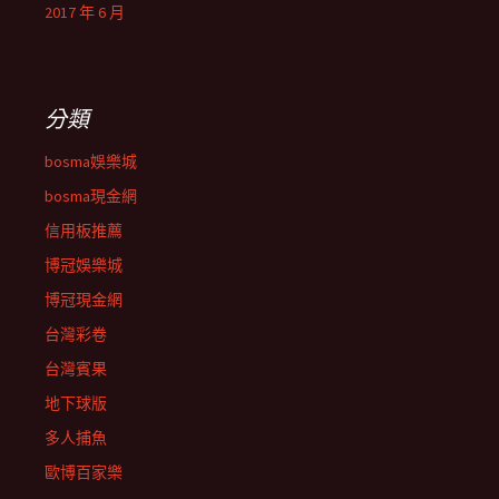
2017 年 6 月
分類
bosma娛樂城
bosma現金網
信用板推薦
博冠娛樂城
博冠現金網
台灣彩卷
台灣賓果
地下球版
多人捕魚
歐博百家樂