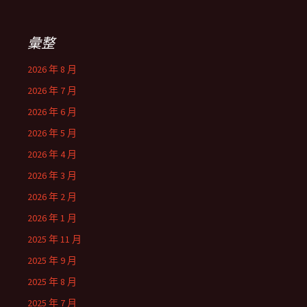
彙整
2026 年 8 月
2026 年 7 月
2026 年 6 月
2026 年 5 月
2026 年 4 月
2026 年 3 月
2026 年 2 月
2026 年 1 月
2025 年 11 月
2025 年 9 月
2025 年 8 月
2025 年 7 月