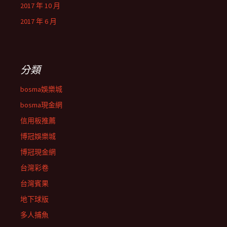
2017 年 10 月
2017 年 6 月
分類
bosma娛樂城
bosma現金網
信用板推薦
博冠娛樂城
博冠現金網
台灣彩卷
台灣賓果
地下球版
多人捕魚