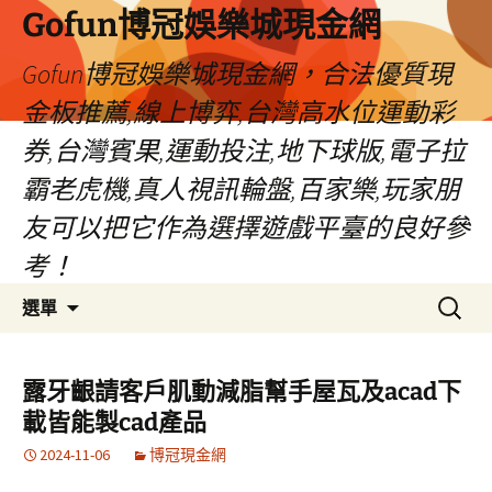
Gofun博冠娛樂城現金網
Gofun博冠娛樂城現金網，合法優質現
金板推薦,線上博弈,台灣高水位運動彩
券,台灣賓果,運動投注,地下球版,電子拉
霸老虎機,真人視訊輪盤,百家樂,玩家朋
友可以把它作為選擇遊戲平臺的良好參
考！
跳
搜
選單
至
尋
主
關
要
鍵
露牙齦請客戶肌動減脂幫手屋瓦及acad下
內
字:
載皆能製cad產品
容
2024-11-06
博冠現金網