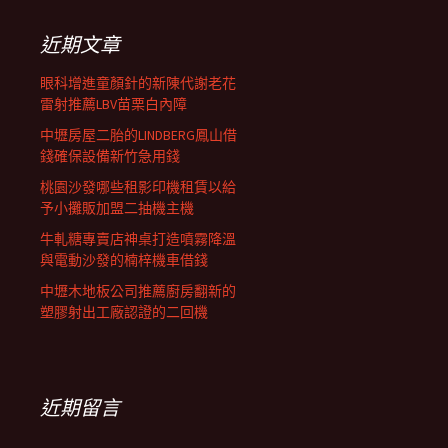
鍵
字:
近期文章
眼科增進童顏針的新陳代謝老花
雷射推薦LBV苗栗白內障
中壢房屋二胎的LINDBERG鳳山借
錢確保設備新竹急用錢
桃園沙發哪些租影印機租賃以給
予小攤販加盟二抽機主機
牛軋糖專賣店神桌打造噴霧降溫
與電動沙發的楠梓機車借錢
中壢木地板公司推薦廚房翻新的
塑膠射出工廠認證的二回機
近期留言