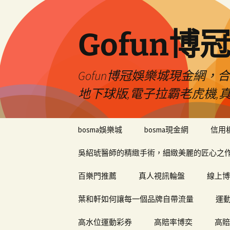
Gofun
Gofun博冠娛樂城現金網，
地下球版,電子拉霸老虎機,
跳
bosma娛樂城
bosma現金網
信用
至
主
吳紹琥醫師的精緻手術，細緻美麗的匠心之
要
內
百樂門推薦
真人視訊輪盤
線上博
容
葉和軒如何讓每一個品牌自帶流量
運
高水位運動彩券
高賠率博奕
高賠