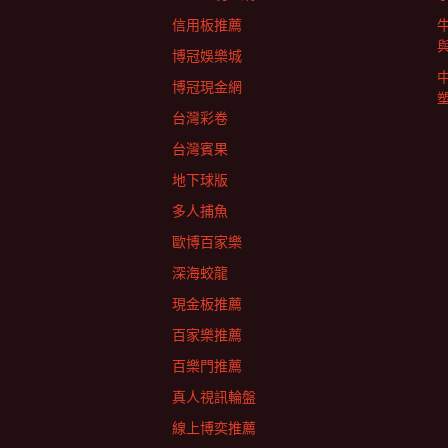
信用板推薦
博冠娛樂城
博冠現金網
台灣彩卷
台灣賓果
地下球版
多人捕魚
歐博百家樂
深海蛟龍
現金板推薦
百家樂推薦
百樂門推薦
真人視訊輪盤
線上博奕推薦