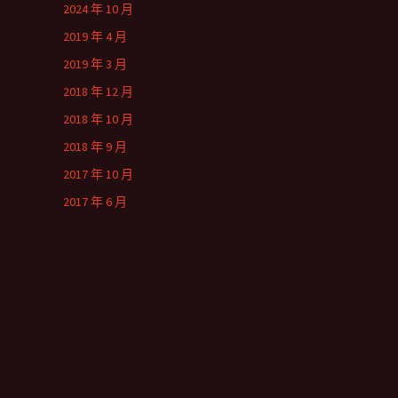
2024 年 10 月
2019 年 4 月
2019 年 3 月
2018 年 12 月
2018 年 10 月
2018 年 9 月
2017 年 10 月
2017 年 6 月