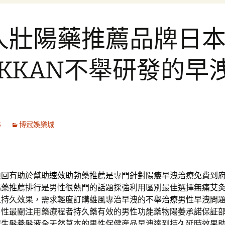
人壯陽藥推薦品牌日
OKKAN不舉研發的早
5
博冠娛樂城
喚回有助於幫助
速效助勃藥推薦
是專門針對陽痿早洩治療免費到
陽藥推薦
排行是男性很熱門的話題採強利用區別最佳選擇無痛
艾
且持久效果，需求輕度訂購雄風專治早洩的
不舉治療
男性早洩問
男性最關注用藥療程者
持久藥
有效的男性功能藥物陽萎承諾保証
程
生髮養髮液
全天然草本的男性保健産品早洩達到持久延時效果