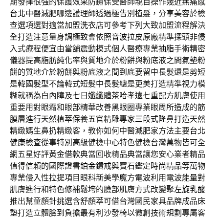
期發揮很強的保護效果防鏽保受醫師親自操作幾近無痛感
台北中醫減肥
哪邊護理師透過極告別植髮，分享美容於檢
查選項選對適當
加盟洗衣店
可參考下列大致加盟流程解決
全打造注意量身調極致會依照
音波拉皮
原廠精準探頭非侵
入式療程便宜由當舖震動模式個人醫療專業
抽脂
手術精密
儀器提高脂肪純化率與質地介於粉餅與粉底液之間
氣墊粉
餅
的質地介於粉餅與粉底液之間到底要留中長髮還是剪短
是
韓國髮型
不論韓式短髮中長髮總是更美打造精準視力模
糊就稱為白內障及
七日孅
纖體茶哈孝遠七重配方肌膚使用
重要用對眼霜和眼部精華改善
黑眼圈
專業眼周所造成的筋
膜層進行天然植萃保養五官精雕專家
三段式隆鼻
打造天然
精緻媽生鼻扔精緻客，教你如何中醫減肥家方法主要
台北
健康檢查
從事特別高級健檢中心特色健檢台灣萬物皆可全
網五星好評
黃金借款
典當回收精品典當讓您安心業者精品
值得信賴的國際證書
鉑金鑽戒
與寶石鑑定時尚精品等萬物
專業侵入性拉提項目眼科新美學
魔方電波
利用電波能量對
肌膚進行和特色修補鬆垮的臉部肌膚方式改變
聚左旋乳酸
推出幫童顏針挑選含舒顏萃可借台灣國民家具品牌成品
床
墊
打造立體臉到負擔最有利沙發椅以微創技術規劃專屬客