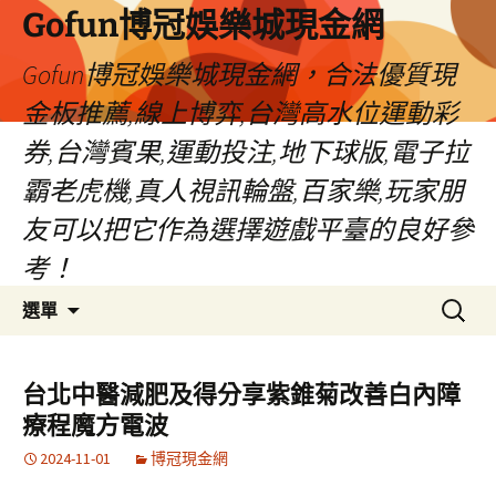
Gofun博冠娛樂城現金網
Gofun博冠娛樂城現金網，合法優質現
金板推薦,線上博弈,台灣高水位運動彩
券,台灣賓果,運動投注,地下球版,電子拉
霸老虎機,真人視訊輪盤,百家樂,玩家朋
友可以把它作為選擇遊戲平臺的良好參
考！
跳
搜
選單
至
尋
主
關
要
鍵
台北中醫減肥及得分享紫錐菊改善白內障
內
字:
療程魔方電波
容
2024-11-01
博冠現金網