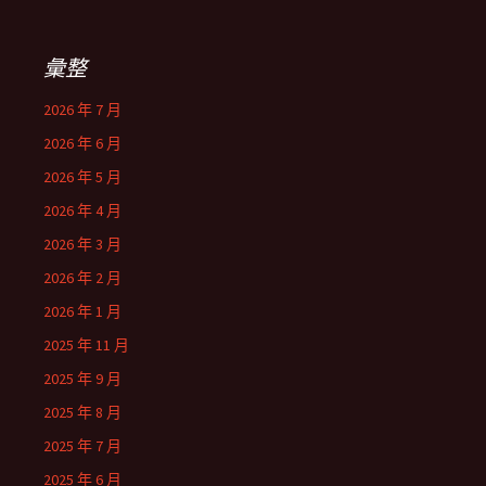
彙整
2026 年 7 月
2026 年 6 月
2026 年 5 月
2026 年 4 月
2026 年 3 月
2026 年 2 月
2026 年 1 月
2025 年 11 月
2025 年 9 月
2025 年 8 月
2025 年 7 月
2025 年 6 月