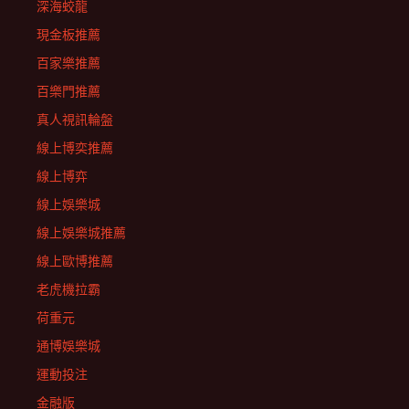
深海蛟龍
現金板推薦
百家樂推薦
百樂門推薦
真人視訊輪盤
線上博奕推薦
線上博弈
線上娛樂城
線上娛樂城推薦
線上歐博推薦
老虎機拉霸
荷重元
通博娛樂城
運動投注
金融版