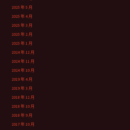
2025 年 5 月
2025 年 4 月
2025 年 3 月
2025 年 2 月
2025 年 1 月
2024 年 12 月
2024 年 11 月
2024 年 10 月
2019 年 4 月
2019 年 3 月
2018 年 12 月
2018 年 10 月
2018 年 9 月
2017 年 10 月