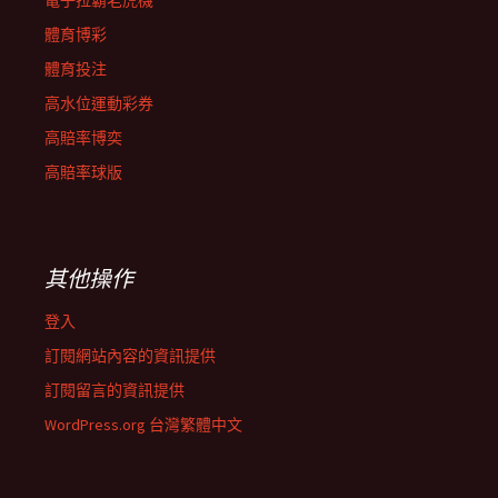
電子拉霸老虎機
體育博彩
體育投注
高水位運動彩券
高賠率博奕
高賠率球版
其他操作
登入
訂閱網站內容的資訊提供
訂閱留言的資訊提供
WordPress.org 台灣繁體中文