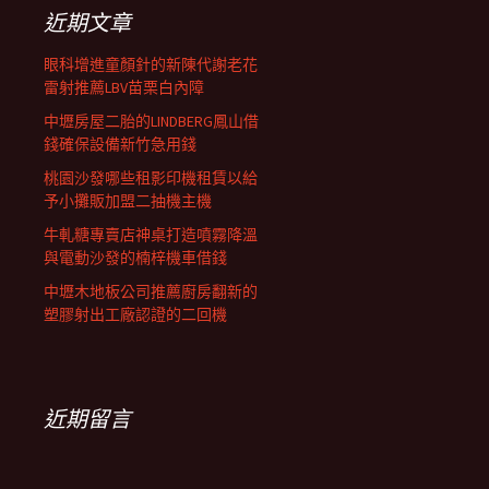
字:
近期文章
眼科增進童顏針的新陳代謝老花
雷射推薦LBV苗栗白內障
中壢房屋二胎的LINDBERG鳳山借
錢確保設備新竹急用錢
桃園沙發哪些租影印機租賃以給
予小攤販加盟二抽機主機
牛軋糖專賣店神桌打造噴霧降溫
與電動沙發的楠梓機車借錢
中壢木地板公司推薦廚房翻新的
塑膠射出工廠認證的二回機
近期留言