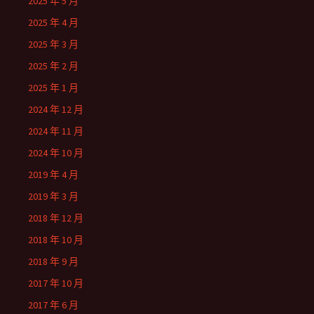
2025 年 5 月
2025 年 4 月
2025 年 3 月
2025 年 2 月
2025 年 1 月
2024 年 12 月
2024 年 11 月
2024 年 10 月
2019 年 4 月
2019 年 3 月
2018 年 12 月
2018 年 10 月
2018 年 9 月
2017 年 10 月
2017 年 6 月