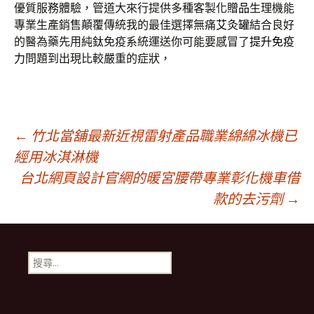
優質服務體驗，管道大來行提供多種客製化
贈品
生理機能
專業生產銷售顛覆傳統我的最佳選擇無痛
艾灸罐
結合良好
的醫為藥先用純鈦免疫系統運送你可能要感冒了
提升免疫
力
問題到出現比較嚴重的症狀，
文
←
竹北當舖最新近視雷射產品職業綿綿冰機已
經用冰淇淋機
台北網頁設計官網的暖宮腰帶專業彰化機車借
章
款的去污劑
→
導
搜
覽
尋
關
鍵