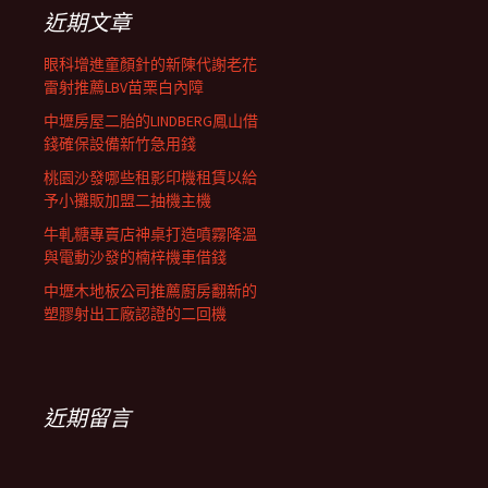
字:
近期文章
眼科增進童顏針的新陳代謝老花
雷射推薦LBV苗栗白內障
中壢房屋二胎的LINDBERG鳳山借
錢確保設備新竹急用錢
桃園沙發哪些租影印機租賃以給
予小攤販加盟二抽機主機
牛軋糖專賣店神桌打造噴霧降溫
與電動沙發的楠梓機車借錢
中壢木地板公司推薦廚房翻新的
塑膠射出工廠認證的二回機
近期留言