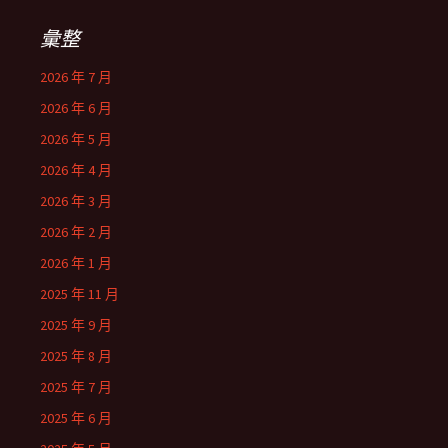
彙整
2026 年 7 月
2026 年 6 月
2026 年 5 月
2026 年 4 月
2026 年 3 月
2026 年 2 月
2026 年 1 月
2025 年 11 月
2025 年 9 月
2025 年 8 月
2025 年 7 月
2025 年 6 月