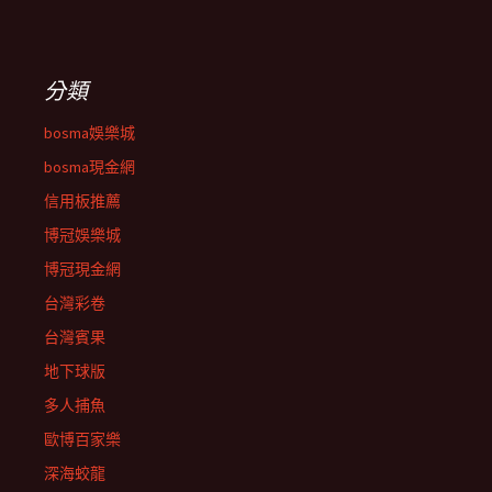
分類
bosma娛樂城
bosma現金網
信用板推薦
博冠娛樂城
博冠現金網
台灣彩卷
台灣賓果
地下球版
多人捕魚
歐博百家樂
深海蛟龍