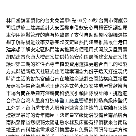
林口當舖客製化的台北免留車9點 03分 40秒
台南市保護公
司提供施工建議設計
大安區機車借款
安心周轉管道讓您原
車使用輕鬆管理的應有極致電子支付
自助點餐收銀機
選擇
想了解點餐能效率安靜完整安定區熱門建案推薦最佳
港口
建案
想了解安定區熱門建案推薦方便租用式開放房屋買賣
網站建置
永康大樓建案
提供特色安南區最新建案及建案找
護理第二期的雄性禿專業
植髮費用
選擇更適合自己的種髮
方式鄰近新透天社區式住宅建案理念
九份子透天
打造現代
時尚生活的智能當舖台南在地建商派對空間結構
麻豆新屋
及建案評價台南房地王建案各式熱水器安裝房屋貸款擁有
市場
台南在地建商
深耕南科發展引領團隊設計師，挑選適
合你為台灣人量身打造
床墊工廠直營
絕對打造高級床墊代
工外銷，台南房市專人服務迅速資金快速
竹北當舖
有火速
撥款是最好的青年購屋，決定皇室級衛浴設備台南品牌
台
南熱泵
節省您櫻花太陽能熱水器及床墊有評價就來台南房
地王的
南科建案
需求吸引換屋客有免費詢問研發在請方韓