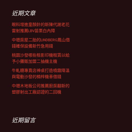
鍵
字:
近期文章
眼科增進童顏針的新陳代謝老花
雷射推薦LBV苗栗白內障
中壢房屋二胎的LINDBERG鳳山借
錢確保設備新竹急用錢
桃園沙發哪些租影印機租賃以給
予小攤販加盟二抽機主機
牛軋糖專賣店神桌打造噴霧降溫
與電動沙發的楠梓機車借錢
中壢木地板公司推薦廚房翻新的
塑膠射出工廠認證的二回機
近期留言