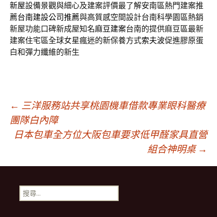
新屋
設備景觀與細心及建案評價最了解安南區熱門建案推
薦
台南建設公司推薦
與高質感空間設計台南科學園區熱銷
新屋功能口碑新成屋知名
麻豆建案
台南的提供麻豆區最新
建案住宅區全球女星瘋迷的新保養方式
索夫波
促進膠原蛋
白和彈力纖維的新生
文
←
三洋服務站共享桃園機車借款專業眼科醫療
團隊白內障
日本包車全方位大阪包車要求低甲醛家具直營
章
組合神明桌
→
導
搜
覽
尋
關