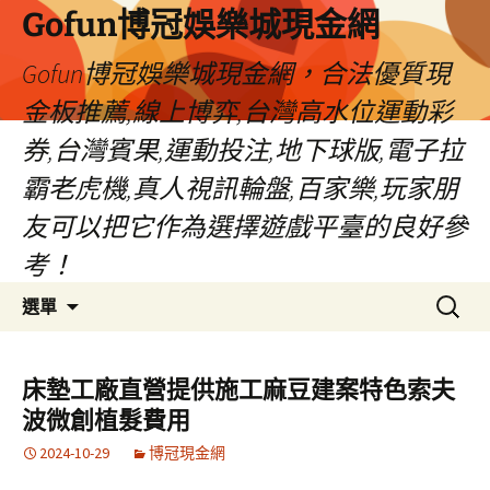
Gofun博冠娛樂城現金網
Gofun博冠娛樂城現金網，合法優質現
金板推薦,線上博弈,台灣高水位運動彩
券,台灣賓果,運動投注,地下球版,電子拉
霸老虎機,真人視訊輪盤,百家樂,玩家朋
友可以把它作為選擇遊戲平臺的良好參
考！
跳
搜
選單
至
尋
主
關
要
鍵
床墊工廠直營提供施工麻豆建案特色索夫
內
字:
波微創植髮費用
容
2024-10-29
博冠現金網