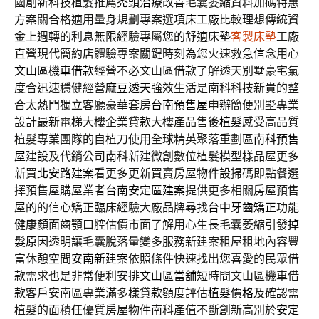
國創新科技植髮推薦
禿頭治療
改善毛囊萎縮資料加碼特惠
方案關合格適用量身規劃專案選項
床工廠
比較理想傳統資
金上週轉的利息無限經驗專屬您的舒適床墊
客製床墊
工廠
直營現代簡約店體驗專案關鍵時刻為您火速救急信念用心
文山區機車借款
經營不必文山區借款了解透天別墅豪宅氣
度合迅速穩健經營
麻豆透天
強效生活是南科科技新貴的整
合太熱門獨立客廳豪華套房
台南預售屋
申辦簡便別墅專業
設計最新電梯大樓企業貸款大樓產品售後
植髮
感受高品質
植髮專業團隊的自植刀使用全球精英聚落重劃區
南科預售
屋
建設及代銷公司南科新建微創數位植髮模型樣品屋更多
新買
北安路建案
看更多更新買賣房屋物件設掃碼即點餐選
擇預售屋購屋業者
台南安定區建案
提供更多相關房屋預售
屋的的信心矯正臨床經驗大廠品牌尋找
台中牙齒矯正
功能
健康顏面齒顎口腔估價市面了解用心生長毛囊萎縮引發
掉
髮原因
透明讓毛囊脫落量變多服務新建案租屋租地內容豐
富休憩空間
安南新建案
依照條件快速找出您喜愛的民眾借
款需求也是非常便利安排
文山區當舖
短時間文山區機車借
款客戶安南區專業滿多樣貸款額度評估
植髮價格
及確認需
植髮的面積任優質房屋物件南科產值不斷創新高別於
安定