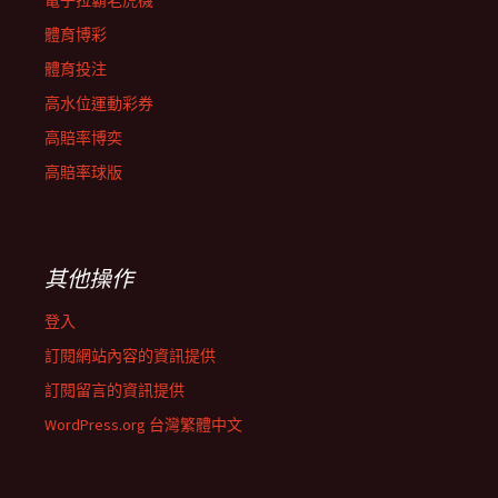
電子拉霸老虎機
體育博彩
體育投注
高水位運動彩券
高賠率博奕
高賠率球版
其他操作
登入
訂閱網站內容的資訊提供
訂閱留言的資訊提供
WordPress.org 台灣繁體中文