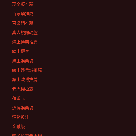
現金板推薦
百家樂推薦
百樂門推薦
真人視訊輪盤
線上博奕推薦
線上博弈
線上娛樂城
線上娛樂城推薦
線上歐博推薦
老虎機拉霸
荷重元
通博娛樂城
運動投注
金融版