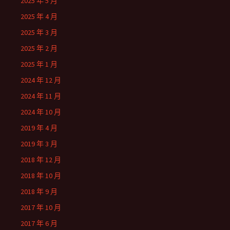
2025 年 5 月
2025 年 4 月
2025 年 3 月
2025 年 2 月
2025 年 1 月
2024 年 12 月
2024 年 11 月
2024 年 10 月
2019 年 4 月
2019 年 3 月
2018 年 12 月
2018 年 10 月
2018 年 9 月
2017 年 10 月
2017 年 6 月