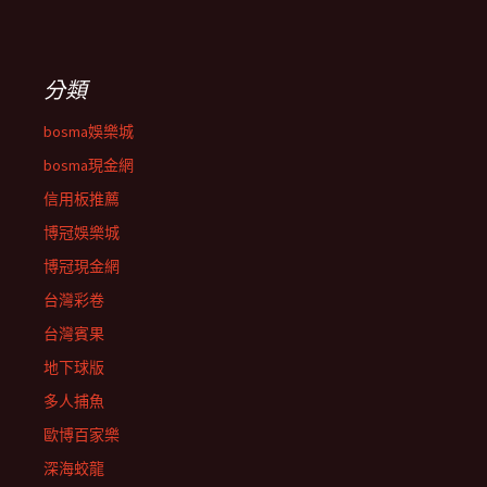
分類
bosma娛樂城
bosma現金網
信用板推薦
博冠娛樂城
博冠現金網
台灣彩卷
台灣賓果
地下球版
多人捕魚
歐博百家樂
深海蛟龍