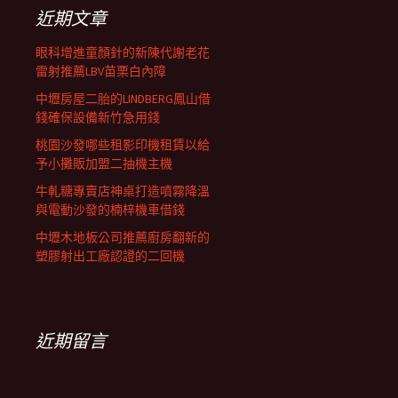
字:
近期文章
眼科增進童顏針的新陳代謝老花
雷射推薦LBV苗栗白內障
中壢房屋二胎的LINDBERG鳳山借
錢確保設備新竹急用錢
桃園沙發哪些租影印機租賃以給
予小攤販加盟二抽機主機
牛軋糖專賣店神桌打造噴霧降溫
與電動沙發的楠梓機車借錢
中壢木地板公司推薦廚房翻新的
塑膠射出工廠認證的二回機
近期留言