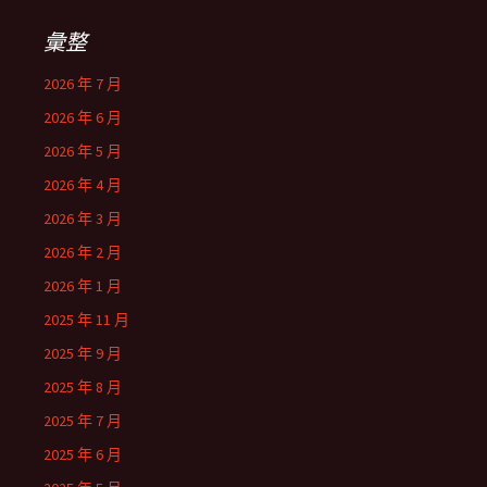
彙整
2026 年 7 月
2026 年 6 月
2026 年 5 月
2026 年 4 月
2026 年 3 月
2026 年 2 月
2026 年 1 月
2025 年 11 月
2025 年 9 月
2025 年 8 月
2025 年 7 月
2025 年 6 月