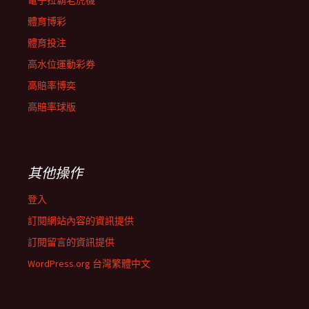
電子拉霸老虎機
體育博彩
體育投注
高水位運動彩券
高賠率博奕
高賠率球版
其他操作
登入
訂閱網站內容的資訊提供
訂閱留言的資訊提供
WordPress.org 台灣繁體中文