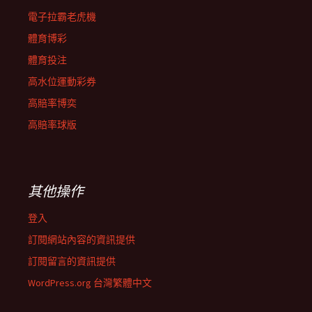
電子拉霸老虎機
體育博彩
體育投注
高水位運動彩券
高賠率博奕
高賠率球版
其他操作
登入
訂閱網站內容的資訊提供
訂閱留言的資訊提供
WordPress.org 台灣繁體中文