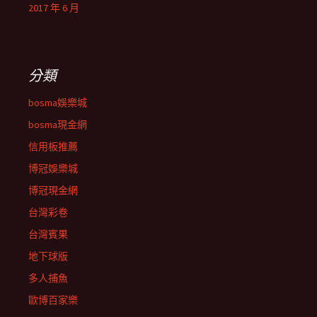
2017 年 6 月
分類
bosma娛樂城
bosma現金網
信用板推薦
博冠娛樂城
博冠現金網
台灣彩卷
台灣賓果
地下球版
多人捕魚
歐博百家樂