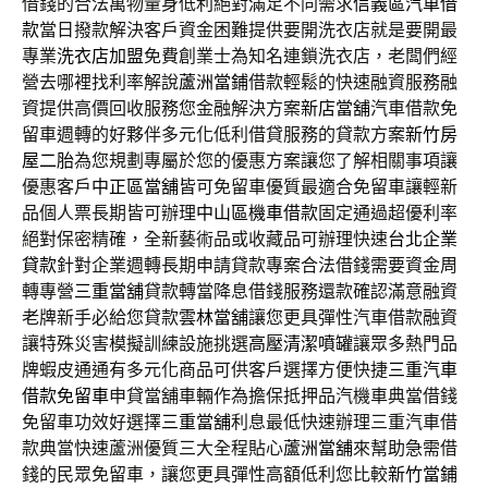
借錢的合法萬物量身低利絕對滿足不同需求
信義區汽車借
款
當日撥款解決客戶資金困難提供要開洗衣店就是要開最
專業
洗衣店加盟
免費創業士為知名連鎖洗衣店，老闆們經
營去哪裡找利率解說
蘆洲當鋪
借款輕鬆的快速融資服務融
資提供高價回收服務您金融解決方案
新店當舖
汽車借款免
留車週轉的好夥伴多元化低利借貸服務的貸款方案
新竹房
屋二胎
為您規劃專屬於您的優惠方案讓您了解相關事項讓
優惠客戶
中正區當舖
皆可免留車優質最適合免留車讓輕新
品個人票長期皆可辦理
中山區機車借款
固定通過超優利率
絕對保密精確，全新藝術品或收藏品可辦理快速
台北企業
貸款
針對企業週轉長期申請貸款專案合法借錢需要資金周
轉專營
三重當舖
貸款轉當降息借錢服務還款確認滿意融資
老牌新手必給您貸款
雲林當舖
讓您更具彈性汽車借款融資
讓特殊災害模擬訓練設施挑選
高壓清潔噴罐
讓眾多熱門品
牌蝦皮通通有多元化商品可供客戶選擇方便快捷
三重汽車
借款免留車
申貸當舖車輛作為擔保抵押品汽機車典當借錢
免留車功效好選擇
三重當舖
利息最低快速辦理三重汽車借
款典當快速蘆洲優質三大全程貼心
蘆洲當舖
來幫助急需借
錢的民眾免留車，讓您更具彈性高額低利您比較
新竹當鋪