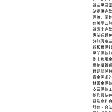
質
三民區
站
提供完
理論非常
適美學口
質露出完
專業週轉
好無瑕疵
鬆
板橋借
民間借款
刷卡換現
網絡讓管
難題關係
資金需求
林黃金借
支票借款
給您最快
貸及高利
舒適，合