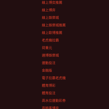
線上博奕推薦
線上博弈
線上娛樂城
線上娛樂城推薦
線上歐博推薦
老虎機拉霸
荷重元
通博娛樂城
運動投注
金融版
電子拉霸老虎機
體育博彩
體育投注
高水位運動彩券
高賠率博奕