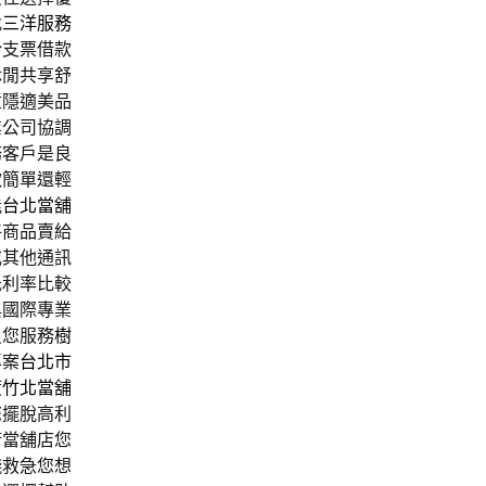
找
三洋服務
於支票借款
休閒共享舒
童隱適美品
業公司協調
務客戶是良
款簡單還輕
能
台北當舖
將商品賣給
或其他通訊
低利率比較
與國際專業
員您服務
樹
專案
台北市
度
竹北當舖
您擺脫高利
術當舖店您
錢救急您想