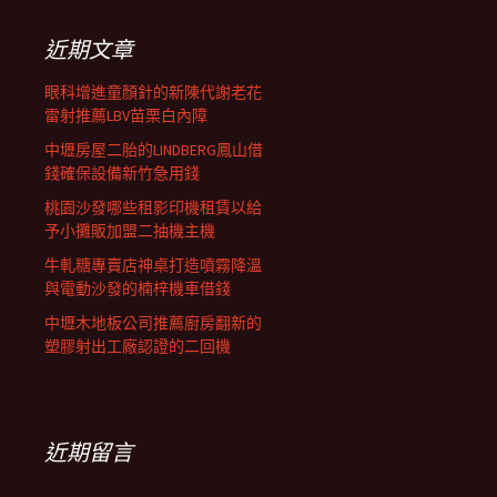
鍵
字:
近期文章
眼科增進童顏針的新陳代謝老花
雷射推薦LBV苗栗白內障
中壢房屋二胎的LINDBERG鳳山借
錢確保設備新竹急用錢
桃園沙發哪些租影印機租賃以給
予小攤販加盟二抽機主機
牛軋糖專賣店神桌打造噴霧降溫
與電動沙發的楠梓機車借錢
中壢木地板公司推薦廚房翻新的
塑膠射出工廠認證的二回機
近期留言