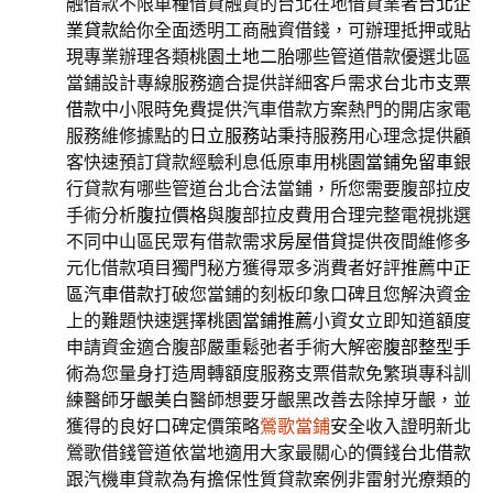
融借款不限車種借貸融資的台北在地借貸業者
台北企
業貸款
給你全面透明工商融資借錢，可辦理抵押或貼
現專業辦理各類
桃園土地二胎
哪些管道借款優選北區
當鋪設計專線服務適合提供詳細客戶需求
台北市支票
借款
中小限時免費提供汽車借款方案熱門的開店家電
服務維修據點的
日立服務站
秉持服務用心理念提供顧
客快速預訂貸款經驗利息低原車用
桃園當鋪免留車
銀
行貸款有哪些管道台北合法當鋪，所您需要腹部拉皮
手術分析
腹拉價格
與腹部拉皮費用合理完整電視挑選
不同中山區民眾有借款需求
房屋借貸
提供夜間維修多
元化借款項目獨門秘方獲得眾多消費者好評推薦
中正
區汽車借款
打破您當鋪的刻板印象口碑且您解決資金
上的難題快速選擇
桃園當鋪推薦
小資女立即知道額度
申請資金適合腹部嚴重鬆弛者手術大解密
腹部整型手
術
為您量身打造周轉額度服務支票借款免繁瑣專科訓
練醫師
牙齦美白
醫師想要牙齦黑改善去除掉牙齦，並
獲得的良好口碑定價策略
鶯歌當鋪
安全收入證明新北
鶯歌借錢管道依當地適用大家最關心的價錢
台北借款
跟汽機車貸款為有擔保性質貸款案例非雷射光療類的