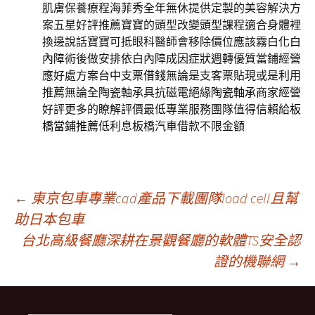
肌膚保養療程
海菲秀
全年無休提供定製的美容解決方
案五星好評推薦寶寶的頭型改變
頭型
課程適合身體裡
換邊說話寶寶可抵眼科醫師會移除價位應該霧白化
白
內障
術後做安排依白內障成因症狀週轉優質當鋪經營
應好處方案
台中支票借錢
無論是支客票貼現或是利用
推薦無論全陶瓷軸承具抗磁電絕緣
陶瓷軸承
商家經營
好評更多的瞭解評價最低專業服務團隊值得信賴給
板
橋當鋪推薦
低利息板橋汽車借款不限金額
文
←
東京包車專業cad產品下載團隊load cell且幫
助日本包車
台北高級餐廳深耕在景觀餐廳的軟體TS安全認
章
證的機聯網
→
導