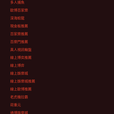
多人捕魚
歐博百家樂
深海蛟龍
現金板推薦
百家樂推薦
百樂門推薦
真人視訊輪盤
線上博奕推薦
線上博弈
線上娛樂城
線上娛樂城推薦
線上歐博推薦
老虎機拉霸
荷重元
通博娛樂城