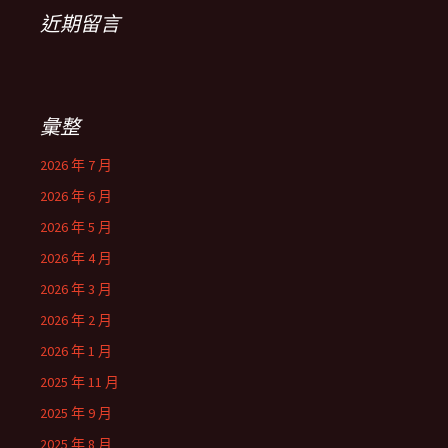
近期留言
彙整
2026 年 7 月
2026 年 6 月
2026 年 5 月
2026 年 4 月
2026 年 3 月
2026 年 2 月
2026 年 1 月
2025 年 11 月
2025 年 9 月
2025 年 8 月