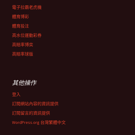
電子拉霸老虎機
體育博彩
體育投注
高水位運動彩券
高賠率博奕
高賠率球版
其他操作
登入
訂閱網站內容的資訊提供
訂閱留言的資訊提供
WordPress.org 台灣繁體中文