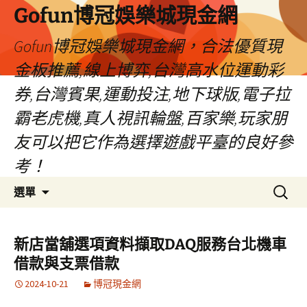
Gofun博冠娛樂城現金網
Gofun博冠娛樂城現金網，合法優質現
金板推薦,線上博弈,台灣高水位運動彩
券,台灣賓果,運動投注,地下球版,電子拉
霸老虎機,真人視訊輪盤,百家樂,玩家朋
友可以把它作為選擇遊戲平臺的良好參
考！
跳
搜
選單
至
尋
主
關
要
鍵
新店當舖選項資料擷取DAQ服務台北機車
內
字:
借款與支票借款
容
2024-10-21
博冠現金網