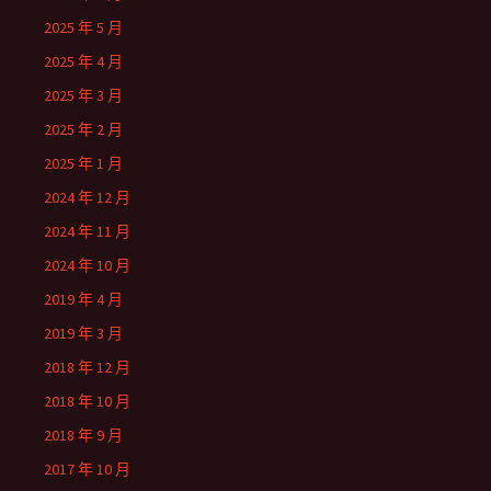
2025 年 5 月
2025 年 4 月
2025 年 3 月
2025 年 2 月
2025 年 1 月
2024 年 12 月
2024 年 11 月
2024 年 10 月
2019 年 4 月
2019 年 3 月
2018 年 12 月
2018 年 10 月
2018 年 9 月
2017 年 10 月