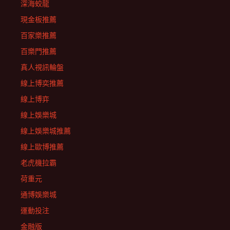
深海蛟龍
現金板推薦
百家樂推薦
百樂門推薦
真人視訊輪盤
線上博奕推薦
線上博弈
線上娛樂城
線上娛樂城推薦
線上歐博推薦
老虎機拉霸
荷重元
通博娛樂城
運動投注
金融版