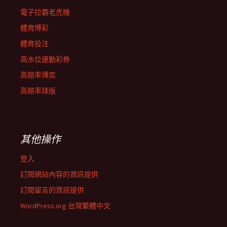
電子拉霸老虎機
體育博彩
體育投注
高水位運動彩券
高賠率博奕
高賠率球版
其他操作
登入
訂閱網站內容的資訊提供
訂閱留言的資訊提供
WordPress.org 台灣繁體中文