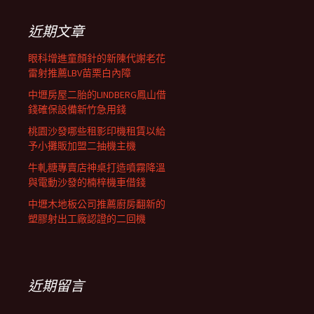
鍵
字:
近期文章
眼科增進童顏針的新陳代謝老花
雷射推薦LBV苗栗白內障
中壢房屋二胎的LINDBERG鳳山借
錢確保設備新竹急用錢
桃園沙發哪些租影印機租賃以給
予小攤販加盟二抽機主機
牛軋糖專賣店神桌打造噴霧降溫
與電動沙發的楠梓機車借錢
中壢木地板公司推薦廚房翻新的
塑膠射出工廠認證的二回機
近期留言