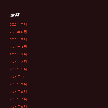
彙整
2026 年 7 月
2026 年 6 月
2026 年 5 月
2026 年 4 月
2026 年 3 月
2026 年 2 月
2026 年 1 月
2025 年 11 月
2025 年 9 月
2025 年 8 月
2025 年 7 月
2025 年 6 月