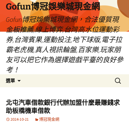
Gofun博冠娛樂城現金網
Gofun博冠娛樂城現金網，合法優質現
金板推薦,線上博弈,台灣高水位運動彩
券,台灣賓果,運動投注,地下球版,電子拉
霸老虎機,真人視訊輪盤,百家樂,玩家朋
友可以把它作為選擇遊戲平臺的良好參
考！
跳
搜
選單
至
尋
主
關
要
鍵
北屯汽車借款銀行代辦加盟什麼最賺錢求
內
字:
助板橋機車借款
容
2024-10-21
博冠現金網