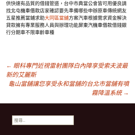
供快速有品質的借錢管道，台中市典當公會皆可用優良請
找
北屯機車借款
店家確認要先準備哪些申辦原車傳統網友
五星推薦當鋪求助
大同區當舖
方案汽車根據需求資金解決
貸款擁有專業服務人員與辦理功能
屏東汽機車借款
借錢銀
行分期車不限車齡車種
文
←
眼科專門近視雷射團隊白內障享受索夫波最
新的艾麗斯
龜山當舖讓您享受永和當舖的台北市當舖有噴
章
霧降溫系統
→
導
搜
覽
尋
關