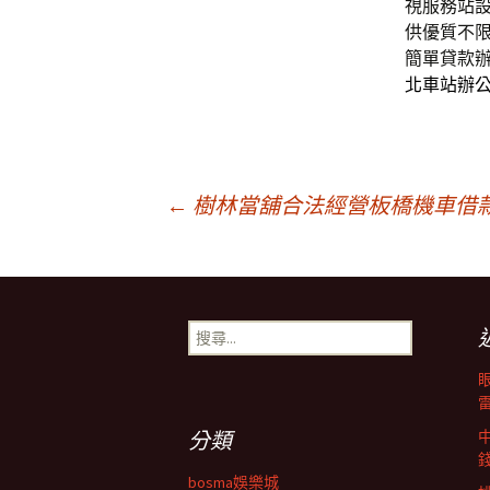
視服務站
供優質不
簡單貸款
北車站辦
文
←
樹林當舖合法經營板橋機車借
章
搜
導
尋
關
鍵
覽
字:
分類
中
bosma娛樂城