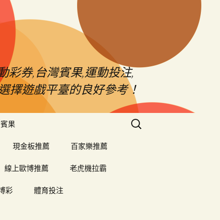
動彩券,台灣賓果,運動投注,
為選擇遊戲平臺的良好參考！
搜
灣賓果
尋
關
現金板推薦
百家樂推薦
鍵
字:
線上歐博推薦
老虎機拉霸
博彩
體育投注