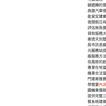
額週轉的
高雄汽車
能
安定建
夜間假日
評估無負
貸款服務
案透天別
房市訊息
元服務站
廠服務方
低風險的
專業在地
機車合法
門建案推
想需要
內
園機車借
提供完整
餐系統建