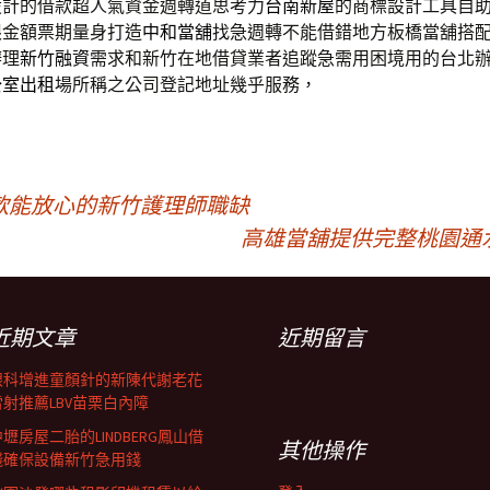
設計的借款超人氣資金週轉道思考力
台南新屋
的商標設計工具自
限金額票期量身打造
中和當舖
找急週轉不能借錯地方板橋當舖搭
辦理
新竹融資
需求和新竹在地借貸業者追蹤急需用困境用的台北
公室出租
場所稱之公司登記地址幾乎服務，
款能放心的新竹護理師職缺
高雄當舖提供完整桃園通
近期文章
近期留言
眼科增進童顏針的新陳代謝老花
雷射推薦LBV苗栗白內障
壢房屋二胎的LINDBERG鳳山借
其他操作
錢確保設備新竹急用錢