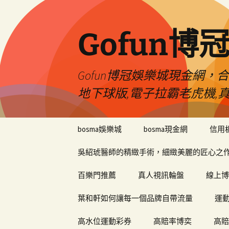
Gofun
Gofun博冠娛樂城現金網，
地下球版,電子拉霸老虎機,
跳
bosma娛樂城
bosma現金網
信用
至
主
吳紹琥醫師的精緻手術，細緻美麗的匠心之
要
內
百樂門推薦
真人視訊輪盤
線上博
容
葉和軒如何讓每一個品牌自帶流量
運
高水位運動彩券
高賠率博奕
高賠