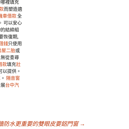
的哪裡填充
款
而塑造適
機車借款
全
。 可以安心
物的結締組
要恢復期,
借錢
只使用
房屋二胎
或
人無從查尋
借款
填充
壯
可以提供。
車
。
隔音窗
發展
台中汽
牆防水更重要的雙眼皮要鋁門窗
→