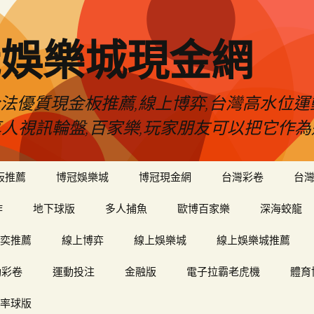
博冠娛樂城現金網
合法優質現金板推薦,線上博弈,台灣高水位運
真人視訊輪盤,百家樂,玩家朋友可以把它作
板推薦
博冠娛樂城
博冠現金網
台灣彩卷
台
作
地下球版
多人捕魚
歐博百家樂
深海蛟龍
奕推薦
線上博弈
線上娛樂城
線上娛樂城推薦
動彩卷
運動投注
金融版
電子拉霸老虎機
體育
率球版