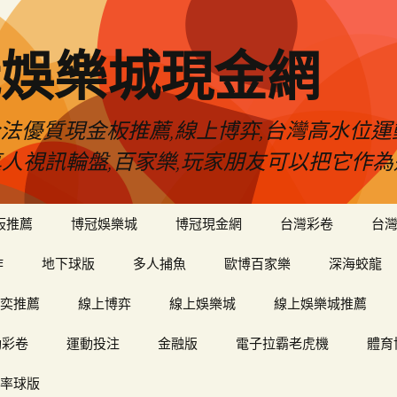
博冠娛樂城現金網
合法優質現金板推薦,線上博弈,台灣高水位運
真人視訊輪盤,百家樂,玩家朋友可以把它作
板推薦
博冠娛樂城
博冠現金網
台灣彩卷
台
作
地下球版
多人捕魚
歐博百家樂
深海蛟龍
奕推薦
線上博弈
線上娛樂城
線上娛樂城推薦
動彩卷
運動投注
金融版
電子拉霸老虎機
體育
率球版