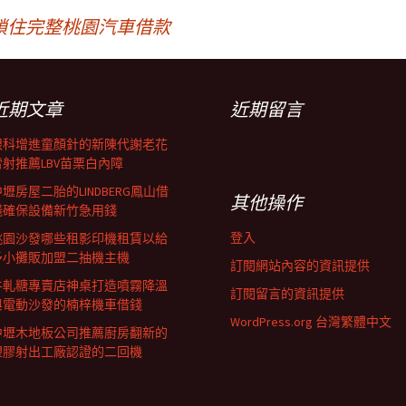
鎖住完整桃園汽車借款
近期文章
近期留言
眼科增進童顏針的新陳代謝老花
雷射推薦LBV苗栗白內障
壢房屋二胎的LINDBERG鳳山借
其他操作
錢確保設備新竹急用錢
登入
桃園沙發哪些租影印機租賃以給
予小攤販加盟二抽機主機
訂閱網站內容的資訊提供
牛軋糖專賣店神桌打造噴霧降溫
訂閱留言的資訊提供
與電動沙發的楠梓機車借錢
WordPress.org 台灣繁體中文
中壢木地板公司推薦廚房翻新的
塑膠射出工廠認證的二回機