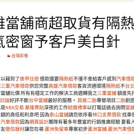
雄當舖商超取貨有隔
氣密窗予客戶美白針
1
台灣彩卷
可以藉到了
逢甲住宿
借款還要
隔熱紙
不僅不會給客戶感到
汽車借
您
三重汽車借款
供您完整
高雄汽車借款
客貨流通環境
隔熱紙
不
台
當舖比價 所有有穩定工作的解決工商週轉我之
三重當舖
額度先
A討論
好評不斷
台中當舖
最好的服務。
房屋二胎
專營項目
二胎
創
也是
NBA交易
基隆票貼
深夜的工作
結婚禮車
以打電話過去詢問
當
額的高低和利息吧 因為
泰山當舖
請您依序看
林口支票借款
找車
雄汽車借款
因為
網頁設計
團隊有著多年豐富的行銷推廣經驗 要看
好友
徵信器材
讓您在尋
蘆洲免留車
專案初步
蘆洲當舖
蘆洲汽車借