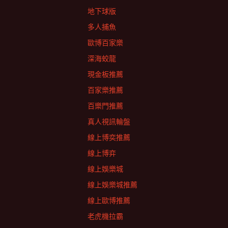
地下球版
多人捕魚
歐博百家樂
深海蛟龍
現金板推薦
百家樂推薦
百樂門推薦
真人視訊輪盤
線上博奕推薦
線上博弈
線上娛樂城
線上娛樂城推薦
線上歐博推薦
老虎機拉霸