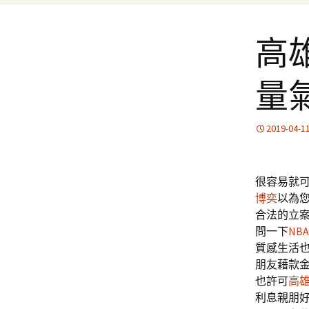
高
量
2019-04-1
很容易就
博奕
以為
合法的立案
問一下
NB
質感生活
朋友藉款金
也許可
高
利息親朋