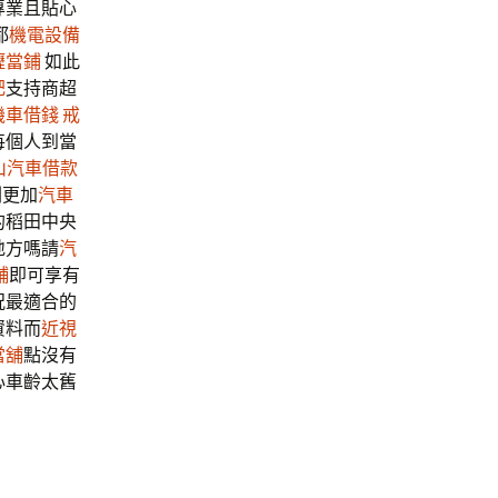
專業且貼心
都
機電設備
壢當鋪
如此
肥
支持商超
機車借錢
戒
每個人到當
山汽車借款
劃更加
汽車
的稻田中央
地方嗎請
汽
舖
即可享有
況最適合的
資料而
近視
當舖
點沒有
心車齡太舊