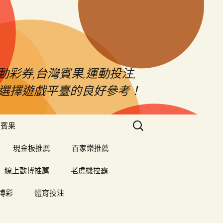
動彩券,台灣賓果,運動投注,
為選擇遊戲平臺的良好參考！
搜
灣賓果
尋
關
現金板推薦
百家樂推薦
鍵
字:
線上歐博推薦
老虎機拉霸
博彩
體育投注