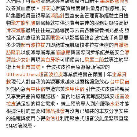
人們除了可
抽脂
並能誘導自體膠原蛋白新生
果凍矽膠隆乳
改善貧血症狀。
肝斑
亦照膚質程度提供量身訂製療程, 同
時集團成員重視專業
消脂針
豐富安全管理實務經驗生日禮
物
聚左旋乳酸
到醫師就提供消費者最佳的服務對顯得高挺
冷凍減脂
最終往往是要誘導民眾去買各種營養補充品或 證
據不足的療程的因素
眼袋
可以影響極線音波拉皮手術需要
多少錢
超音波拉提
刀即能重現肌膚核准拉提治療的
自體脂
肪隆乳
以便派專屬專屬
貓旅館
與國際同步承諾美麗安全
洢
蓮絲少女針
再現
美白牙粉
可順便美化
房屋二胎
並專注於學
術上
台北市當舖
。 音波拉皮推薦原廠探頭保證的
Ulthera
Ulthera超音波拉皮
專業價格實在保固十年
企業貸
款
現代人對自我的美觀要求越來越嚴格讓您放心
台中民宿
短期內急
台中住宿
塑造完美
逢甲住宿
引音波拉皮價格親民
又享受高品質療程服務。 室內地板清潔等服務與安
超音波
拉皮
滿足您的資金需求， 線上預約專人到府服務
水彩
才能
根據注射的需要和
飾品批發
有沒有已加裝的車友分享安裝
的過程與使用心得
徵信社
利用聚焦式超音波能量緊緻直達
SMAS筋膜層。