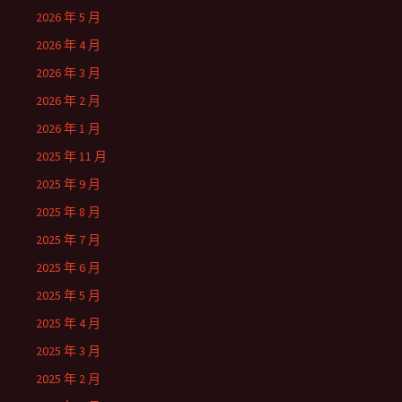
2026 年 5 月
2026 年 4 月
2026 年 3 月
2026 年 2 月
2026 年 1 月
2025 年 11 月
2025 年 9 月
2025 年 8 月
2025 年 7 月
2025 年 6 月
2025 年 5 月
2025 年 4 月
2025 年 3 月
2025 年 2 月