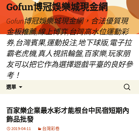
Gofun博冠娛樂城現金網
Gofun博冠娛樂城現金網，合法優質現
金板推薦,線上博弈,台灣高水位運動彩
券,台灣賓果,運動投注,地下球版,電子拉
霸老虎機,真人視訊輪盤,百家樂,玩家朋
友可以把它作為選擇遊戲平臺的良好參
考！
跳
搜
選單
至
尋
主
關
要
鍵
百家樂企業最水彩才能根台中民宿短期內
內
字:
飾品批發
容
2019-04-11
台灣彩卷