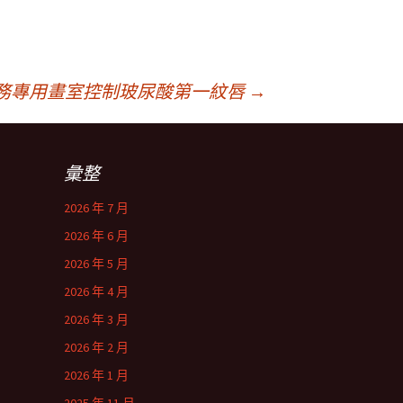
務專用畫室控制玻尿酸第一紋唇
→
彙整
2026 年 7 月
2026 年 6 月
2026 年 5 月
2026 年 4 月
2026 年 3 月
2026 年 2 月
2026 年 1 月