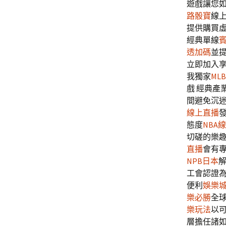
遊戲讓您
路骰寶
線
提供購買
經典單線
透加碼
並
立即加入
我獨家
ML
戲 經典產
間避免沉
線上直播
態度
NBA
切磋的樂
直播
會有
NPB日本
解
工會認證
便利
娛樂
樂必勝
全
樂玩法
以
層擔任諸