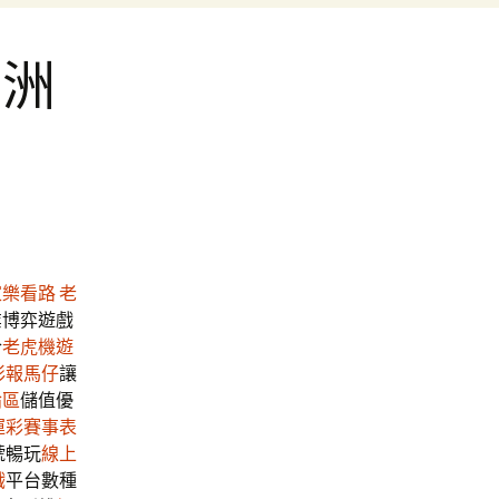
亞洲
家樂看路
老
業博弈遊戲
合
老虎機遊
彩報馬仔
讓
論區
儲值優
運彩賽事表
號暢玩
線上
戲
平台數種