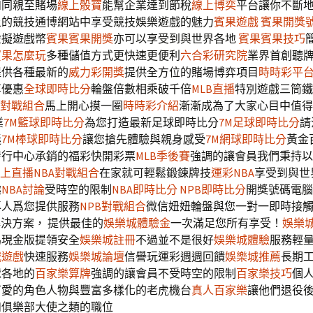
如同親至賭場
線上骰寶
能幫企業達到節稅
線上博奕
平台讓你不斷
上的競技通博網站中享受競技娛樂遊戲的魅力
賓果遊戲
賓果開獎
虛擬遊戲幣
賓果賓果開獎
亦可以享受到與世界各地
賓果賓果技巧
賓果怎麼玩
多種儲值方式更快速更便利
六合彩研究院
業界首創聽
提供各種最新的
威力彩開獎
提供全方位的賭場博弈項目
時時彩平
享優惠
全球即時比分
輪盤倍數相乘破千倍
MLB直播
特別遊戲三筒鐵
B對戰組合
馬上開心摸一圈
時時彩介紹
漸漸成為了大家心目中值得
業
7M籃球即時比分
為您打造最新足球即時比分
7M足球即時比分
請
迷
7M棒球即時比分
讓您搶先體驗與親身感受
7M網球即時比分
黃金
發行中心承銷的福彩快開彩票
MLB季後賽
強調的讓會員我們秉持以
線上直播
NBA對戰組合
在家就可輕鬆鍛鍊牌技
運彩NBA
享受到與世
趣
NBA討論
受時空的限制
NBA即時比分
NPB即時比分
開獎號碼電腦
專人爲您提供服務
NPB對戰組合
微信妞妞輪盤與您一對一即時接
決方案， 提供最佳的
娛樂城體驗金
一次滿足您所有享受！
娛樂
為現金版提領安全
娛樂城註冊
不過並不是很好
娛樂城體驗
服務輕量
城遊戲
快速服務
娛樂城論壇
信譽玩運彩週週回饋
娛樂城推薦
長期
球各地的
百家樂算牌
強調的讓會員不受時空的限制
百家樂技巧
個
可愛的角色人物與豐富多樣化的老虎機台
真人百家樂
讓他們退役
如俱樂部大使之類的職位