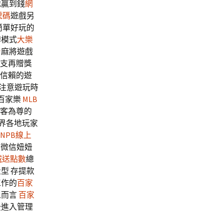
地贏到錢
網
號碼
遊戲另
簡單好玩的
牌模式
大樂
台
麻將遊戲
支再贈獎
信賴的遊
注意遊玩時
百家樂
MLB
客為尊的
界各地玩家
NPB線上
觸微信妞妞
城送點數
總
型 存提款
工作的
百家
人而言
百家
後進入管理