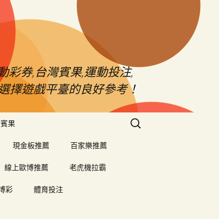
動彩券,台灣賓果,運動投注,
為選擇遊戲平臺的良好參考！
搜
灣賓果
尋
關
現金板推薦
百家樂推薦
鍵
字:
線上歐博推薦
老虎機拉霸
博彩
體育投注