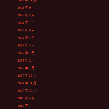
2025 年 11 月
2025 年 9 月
2025 年 8 月
2025 年 7 月
2025 年 6 月
2025 年 5 月
2025 年 4 月
2025 年 3 月
2025 年 2 月
2025 年 1 月
2024 年 12 月
2024 年 11 月
2024 年 10 月
2019 年 4 月
2019 年 3 月